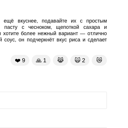
ь ещё вкуснее, подавайте их с простым
ю пасту с чесноком, щепоткой сахара и
ли хотите более нежный вариант — отлично
 соус, он подчеркнёт вкус риса и сделает
❤️
9
🙏
1
😹
🙀
2
😿