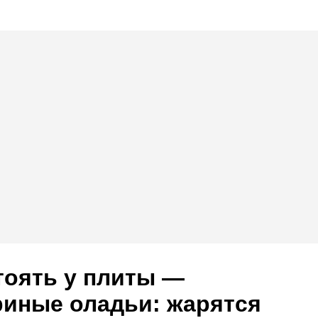
стоять у плиты —
риные оладьи: жарятся