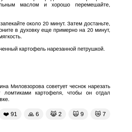
тельным маслом и хорошо перемешайте,
запекайте около 20 минут. Затем достаньте,
ните в духовку еще примерно на 20 минут,
мягкость.
ченный картофель нарезанной петрушкой.
ина Миловзорова советует чеснок нарезать
у ломтиками картофеля, чтобы он отдал
вке.
❤️
91
🙏
6
😹
2
🙀
9
😿
7