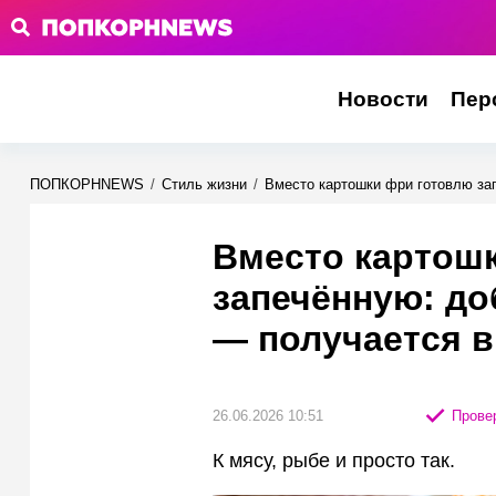
Новости
Пер
ПОПКОРНNEWS
/
Стиль жизни
/
Вместо картошки фри готовлю за
Вместо картош
запечённую: до
— получается в
26.06.2026 10:51
Провер
К мясу, рыбе и просто так.