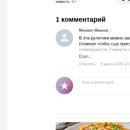
новость
1 комментарий
Михаил Иванов
3
В эти рулетики можно за
(главное чтобы сыр прис
сковородке по 2 минуты
будет, как минимум, не х
Еще...
Ответить
9 июля 2026 12: