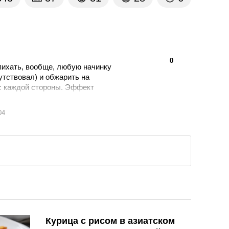
👍
👎
0
пихать, вообще, любую начинку
утствовал) и обжарить на
 с каждой стороны. Эффект
уже.
04
Курица с рисом в азиатском