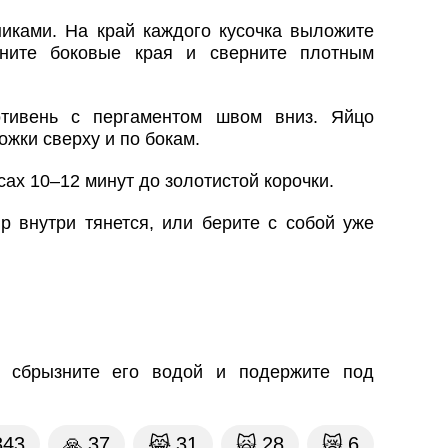
иками. На край каждого кусочка выложите
огните боковые края и сверните плотным
отивень с пергаментом швом вниз. Яйцо
ожки сверху и по бокам.
ах 10–12 минут до золотистой корочки.
р внутри тянется, или берите с собой уже
а сбрызните его водой и подержите под
343
🙏
37
😹
31
🙀
28
😿
6