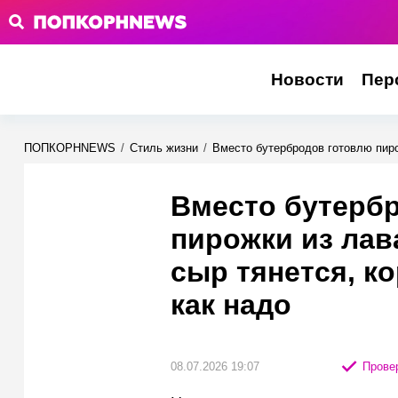
Новости
Пер
ПОПКОРНNEWS
/
Стиль жизни
/
Вместо бутербродов готовлю пирож
Вместо бутерб
пирожки из лав
сыр тянется, к
как надо
08.07.2026 19:07
Провер