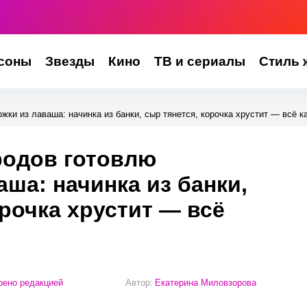
соны
Звезды
Кино
ТВ и сериалы
Стиль 
ки из лаваша: начинка из банки, сыр тянется, корочка хрустит — всё к
родов готовлю
аша: начинка из банки,
орочка хрустит — всё
ено редакцией
Автор:
Екатерина Миловзорова