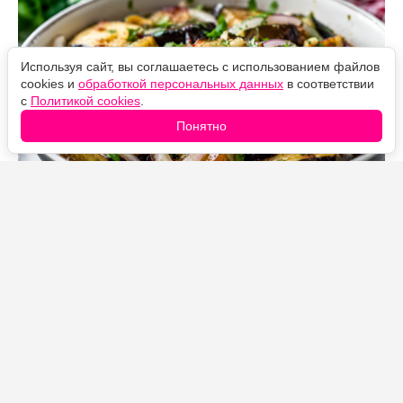
Используя сайт, вы соглашаетесь с использованием файлов
cookies и
обработкой персональных данных
в соответствии
с
Политикой cookies
.
Понятно
Источник фото: Legion-Media
Аджапсандал — насыщенное овощное блюдо из
баклажанов, сладкого перца и помидоров. Отдельная
обжарка сохраняет текстуру овощей, а кориандр,
паприка, уцхо-сунели, чеснок и свежая зелень создают
яркий кавказский аромат. Подавать его можно
горячим, тёплым или охлаждённым.