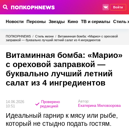
Войти
Новости
Персоны
Звезды
Кино
ТВ и сериалы
Стиль 
ПОПКОРНNEWS
/
Стиль жизни
/
Витаминная бомба: «Марио» с ореховой
заправкой — буквально лучший летний салат из 4 ингредиентов
Витаминная бомба: «Марио»
с ореховой заправкой —
буквально лучший летний
салат из 4 ингредиентов
Автор:
14.06.2026
Проверено
Екатерина Миловзорова
10:51
редакцией
Идеальный гарнир к мясу или рыбе,
который не стыдно подать гостям.