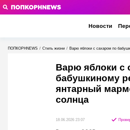
Новости
Пер
ПОПКОРНNEWS
/
Стиль жизни
/
Варю яблоки с сахаром по бабуш
Варю яблоки с 
бабушкиному р
янтарный марме
солнца
18.06.2026 23:07
Провер