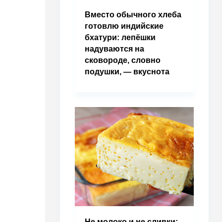
Вместо обычного хлеба
готовлю индийские
бхатури: лепёшки
надуваются на
сковороде, словно
подушки, — вкуснота
Не молоко и не сливки: