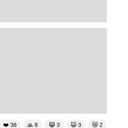
❤️
38
🙏
8
😹
3
🙀
3
😿
2