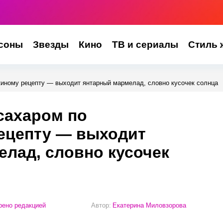
соны
Звезды
Кино
ТВ и сериалы
Стиль 
киному рецепту — выходит янтарный мармелад, словно кусочек солнца
сахаром по
ецепту — выходит
лад, словно кусочек
ено редакцией
Автор:
Екатерина Миловзорова