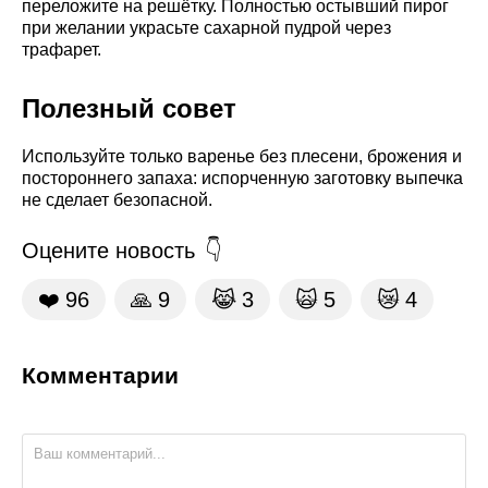
переложите на решётку. Полностью остывший пирог
при желании украсьте сахарной пудрой через
трафарет.
Полезный совет
Используйте только варенье без плесени, брожения и
постороннего запаха: испорченную заготовку выпечка
не сделает безопасной.
Оцените новость
❤️
96
🙏
9
😹
3
🙀
5
😿
4
Комментарии