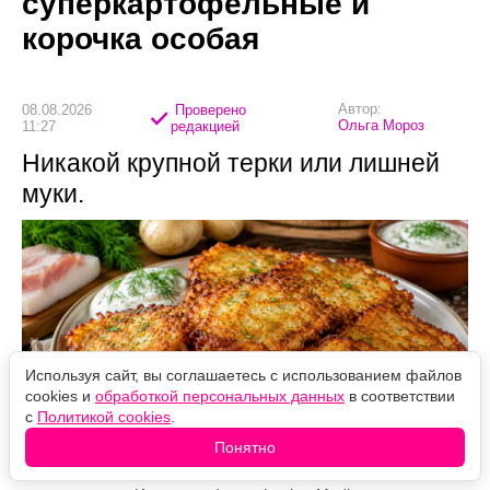
суперкартофельные и
корочка особая
Автор:
08.08.2026
Проверено
Ольга Мороз
11:27
редакцией
Никакой крупной терки или лишней
муки.
Используя сайт, вы соглашаетесь с использованием файлов
cookies и
обработкой персональных данных
в соответствии
с
Политикой cookies
.
Понятно