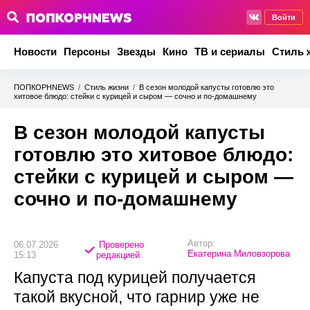
Войти
Новости
Персоны
Звезды
Кино
ТВ и сериалы
Стиль 
ПОПКОРНNEWS
/
Стиль жизни
/
В сезон молодой капусты готовлю это
хитовое блюдо: стейки с курицей и сыром — сочно и по-домашнему
В сезон молодой капусты
готовлю это хитовое блюдо:
стейки с курицей и сыром —
сочно и по-домашнему
Автор:
06.07.2026
Проверено
Екатерина Миловзорова
15:13
редакцией
Капуста под курицей получается
такой вкусной, что гарнир уже не