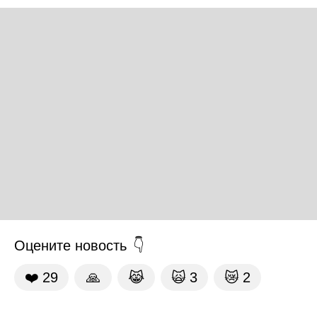
Оцените новость
❤️
29
🙏
😹
🙀
3
😿
2