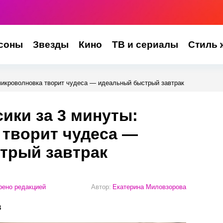
соны
Звезды
Кино
ТВ и сериалы
Стиль 
микроволновка творит чудеса — идеальный быстрый завтрак
ики за 3 минуты:
 творит чудеса —
трый завтрак
ено редакцией
Автор:
Екатерина Миловзорова
в