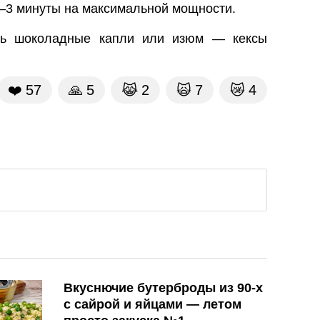
–3 минуты на максимальной мощности.
ть шоколадные капли или изюм — кексы
❤️
57
🙏
5
😹
2
🙀
7
😿
4
Вкуснючие бутерброды из 90-х
с сайрой и яйцами — летом