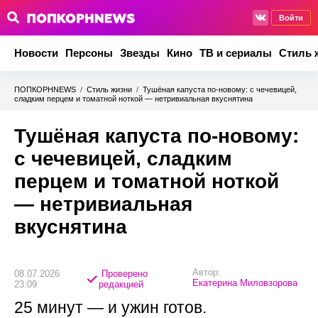
Войти
Новости
Персоны
Звезды
Кино
ТВ и сериалы
Стиль 
ПОПКОРНNEWS
/
Стиль жизни
/
Тушёная капуста по-новому: с чечевицей,
сладким перцем и томатной ноткой — нетривиальная вкуснятина
Тушёная капуста по-новому:
с чечевицей, сладким
перцем и томатной ноткой
— нетривиальная
вкуснятина
Автор:
08.07.2026
Проверено
Екатерина Миловзорова
23:09
редакцией
25 минут — и ужин готов.