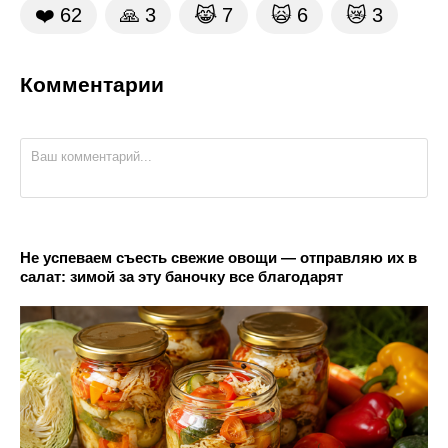
❤️
62
🙏
3
😹
7
🙀
6
😿
3
Комментарии
Не успеваем съесть свежие овощи — отправляю их в
салат: зимой за эту баночку все благодарят