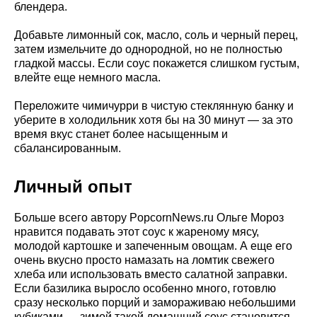
блендера.
Добавьте лимонный сок, масло, соль и черный перец,
затем измельчите до однородной, но не полностью
гладкой массы. Если соус покажется слишком густым,
влейте еще немного масла.
Переложите чимичурри в чистую стеклянную банку и
уберите в холодильник хотя бы на 30 минут — за это
время вкус станет более насыщенным и
сбалансированным.
Личный опыт
Больше всего автору PopcornNews.ru Ольге Мороз
нравится подавать этот соус к жареному мясу,
молодой картошке и запеченным овощам. А еще его
очень вкусно просто намазать на ломтик свежего
хлеба или использовать вместо салатной заправки.
Если базилика выросло особенно много, готовлю
сразу несколько порций и замораживаю небольшими
кубиками — зимой такой домашний соус становится