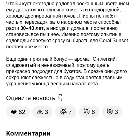
Чтобы куст ежегодно радовал роскошным цветением,
ему достаточно солнечного места и плодородной,
хорошо дренированной почвы. Пионы не любят
частых пересадок, зато на одном месте способны
расти
30–40 лет
, а иногда и дольше, постепенно
становясь все пышнее. Именно поэтому опытные
садоводы советуют сразу выбирать для Coral Sunset
постоянное место.
Еще один приятный бонус — аромат. Он легкий,
сладковатый и ненавязчивый, поэтому цветы
прекрасно подходят для букетов. В срезке они долго
сохраняют свежесть, а в саду становятся главным
украшением конца весны и начала лета.
Оцените новость
❤️
62
🙏
3
😹
7
🙀
6
😿
3
Комментарии