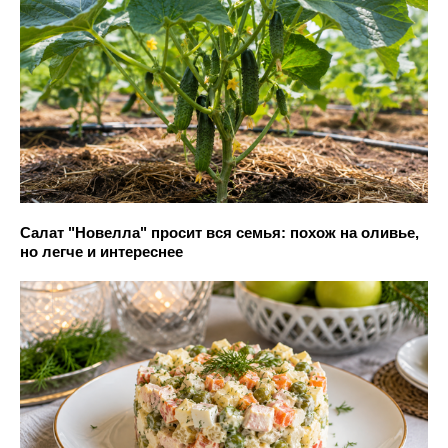
Салат "Новелла" просит вся семья: похож на оливье,
но легче и интереснее