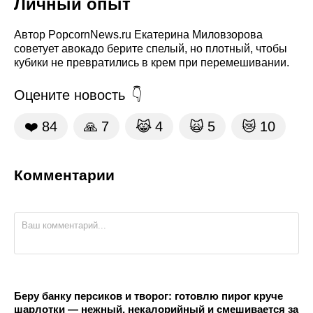
Личный опыт
Автор PopcornNews.ru Екатерина Миловзорова
советует авокадо берите спелый, но плотный, чтобы
кубики не превратились в крем при перемешивании.
Оцените новость
❤️
84
🙏
7
😹
4
🙀
5
😿
10
Комментарии
Беру банку персиков и творог: готовлю пирог круче
шарлотки — нежный, некалорийный и смешивается за