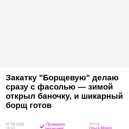
Закатку "Борщевую" делаю
сразу с фасолью — зимой
открыл баночку, и шикарный
борщ готов
Автор:
07.08.2026
Проверено
Ольга Мороз
15:51
редакцией