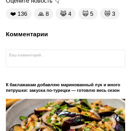
Оцените новость
❤️
136
🙏
8
😹
4
🙀
5
😿
3
Комментарии
К баклажанам добавляю маринованный лук и много
петрушки: закуска по-турецки — готовлю весь сезон