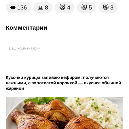
❤️
136
🙏
8
😹
4
🙀
5
😿
3
Комментарии
Кусочки курицы заливаю кефиром: получаются
нежными, с золотистой корочкой — вкуснее обычной
жареной