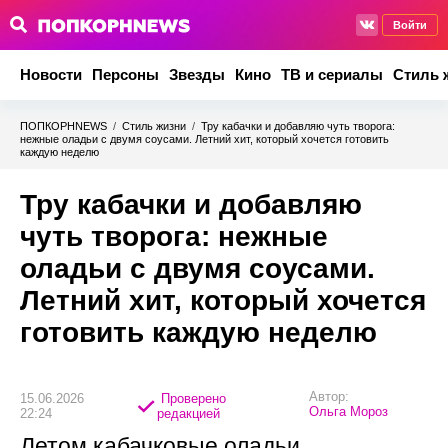
Войти
Новости
Персоны
Звезды
Кино
ТВ и сериалы
Стиль 
ПОПКОРНNEWS
/
Стиль жизни
/
Тру кабачки и добавляю чуть творога:
нежные оладьи с двумя соусами. Летний хит, который хочется готовить
каждую неделю
Тру кабачки и добавляю
чуть творога: нежные
оладьи с двумя соусами.
Летний хит, который хочется
готовить каждую неделю
Автор:
15.06.2026
Проверено
Ольга Мороз
22:24
редакцией
Летом кабачковые оладьи