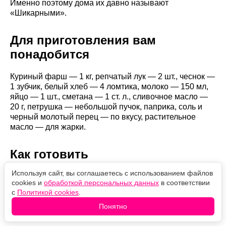
Именно поэтому дома их давно называют
«Шикарными».
Для приготовления вам
понадобится
Куриный фарш — 1 кг, репчатый лук — 2 шт., чеснок —
1 зубчик, белый хлеб — 4 ломтика, молоко — 150 мл,
яйцо — 1 шт., сметана — 1 ст. л., сливочное масло —
20 г, петрушка — небольшой пучок, паприка, соль и
черный молотый перец — по вкусу, растительное
масло — для жарки.
Как готовить
Используя сайт, вы соглашаетесь с использованием файлов
Лук нарежьте полукольцами и обжарьте на сливочном
cookies и
обработкой персональных данных
в соответствии
масле до золотистого цвета. Добавьте измельченный
с
Политикой cookies
.
чеснок и готовьте еще около минуты. Остудите и
Понятно
пропустите лук вместе с чесноком через мясорубку
или измельчите блендером.