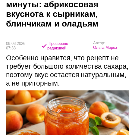
минуты: абрикосовая
вкуснота к сырникам,
блинчикам и оладьям
Автор:
09.08.2026
Проверено
Ольга Мороз
07:33
редакцией
Особенно нравится, что рецепт не
требует большого количества сахара,
поэтому вкус остается натуральным,
а не приторным.