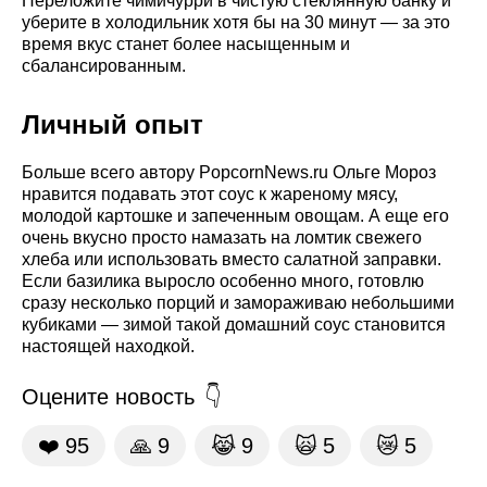
Переложите чимичурри в чистую стеклянную банку и
уберите в холодильник хотя бы на 30 минут — за это
время вкус станет более насыщенным и
сбалансированным.
Личный опыт
Больше всего автору PopcornNews.ru Ольге Мороз
нравится подавать этот соус к жареному мясу,
молодой картошке и запеченным овощам. А еще его
очень вкусно просто намазать на ломтик свежего
хлеба или использовать вместо салатной заправки.
Если базилика выросло особенно много, готовлю
сразу несколько порций и замораживаю небольшими
кубиками — зимой такой домашний соус становится
настоящей находкой.
Оцените новость
❤️
95
🙏
9
😹
9
🙀
5
😿
5