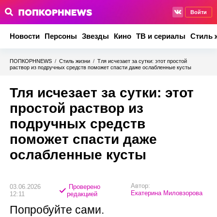
Войти
Новости
Персоны
Звезды
Кино
ТВ и сериалы
Стиль 
ПОПКОРНNEWS
/
Стиль жизни
/
Тля исчезает за сутки: этот простой
раствор из подручных средств поможет спасти даже ослабленные кусты
Тля исчезает за сутки: этот
простой раствор из
подручных средств
поможет спасти даже
ослабленные кусты
Автор:
03.06.2026
Проверено
Екатерина Миловзорова
12:11
редакцией
Попробуйте сами.