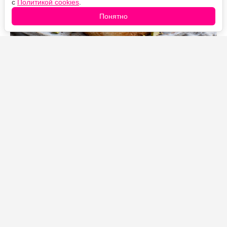
с
Политикой cookies
.
Понятно
Источник фото: Legion-Media
Беру спелые персики или нектарины, добавляю
немного сливочного масла, ложку меда и щепотку
корицы — через несколько минут получается начинка,
которая превращает обычный бутерброд в настоящий
летний десерт.