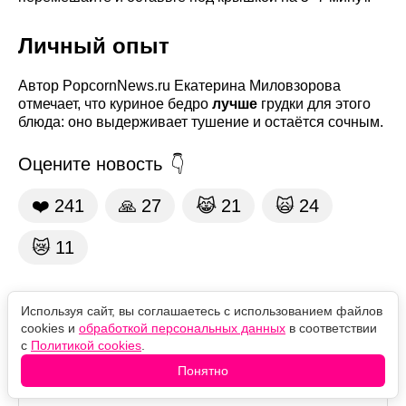
Личный опыт
Автор PopcornNews.ru Екатерина Миловзорова
отмечает, что куриное бедро
лучше
грудки для этого
блюда: оно выдерживает тушение и остаётся сочным.
Оцените новость
❤️
241
🙏
27
😹
21
🙀
24
😿
11
Комментарии
Используя сайт, вы соглашаетесь с использованием файлов
cookies и
обработкой персональных данных
в соответствии
с
Политикой cookies
.
Понятно