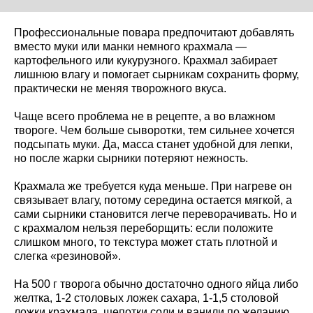
Профессиональные повара предпочитают добавлять
вместо муки или манки немного крахмала —
картофельного или кукурузного. Крахмал забирает
лишнюю влагу и помогает сырникам сохранить форму,
практически не меняя творожного вкуса.
Чаще всего проблема не в рецепте, а во влажном
твороге. Чем больше сыворотки, тем сильнее хочется
подсыпать муки. Да, масса станет удобной для лепки,
но после жарки сырники потеряют нежность.
Крахмала же требуется куда меньше. При нагреве он
связывает влагу, потому середина остается мягкой, а
сами сырники становится легче переворачивать. Но и
с крахмалом нельзя переборщить: если положите
слишком много, то текстура может стать плотной и
слегка «резиновой».
На 500 г творога обычно достаточно одного яйца либо
желтка, 1-2 столовых ложек сахара, 1-1,5 столовой
ложки крахмала, щепотки соли и ванили по желанию.