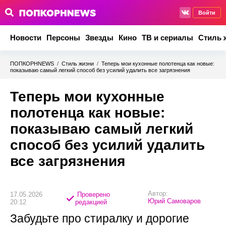
Войти
Новости
Персоны
Звезды
Кино
ТВ и сериалы
Стиль 
ПОПКОРНNEWS
/
Стиль жизни
/
Теперь мои кухонные полотенца как новые:
показываю самый легкий способ без усилий удалить все загрязнения
Теперь мои кухонные
полотенца как новые:
показываю самый легкий
способ без усилий удалить
все загрязнения
Автор:
17.05.2026
Проверено
Юрий Самоваров
20:12
редакцией
Забудьте про стиралку и дорогие