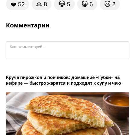
❤️
52
🙏
8
😹
5
🙀
6
😿
2
Комментарии
Круче пирожков и пончиков: домашние «Губки» на
кефире — быстро жарятся и подходят к супу и чаю