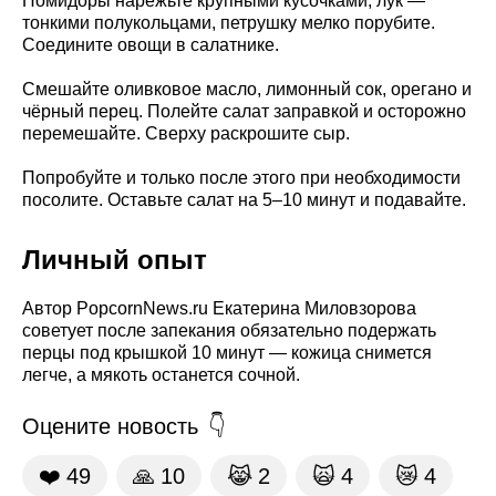
Помидоры нарежьте крупными кусочками, лук —
тонкими полукольцами, петрушку мелко порубите.
Соедините овощи в салатнике.
Смешайте оливковое масло, лимонный сок, орегано и
чёрный перец. Полейте салат заправкой и осторожно
перемешайте. Сверху раскрошите сыр.
Попробуйте и только после этого при необходимости
посолите. Оставьте салат на 5–10 минут и подавайте.
Личный опыт
Автор PopcornNews.ru Екатерина Миловзорова
советует после запекания обязательно подержать
перцы под крышкой 10 минут — кожица снимется
легче, а мякоть останется сочной.
Оцените новость
❤️
49
🙏
10
😹
2
🙀
4
😿
4