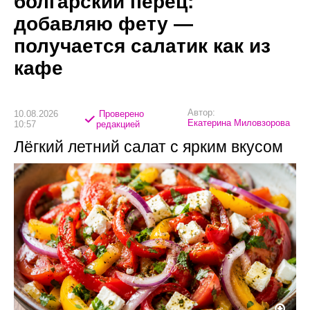
болгарский перец:
добавляю фету —
получается салатик как из
кафе
Автор:
10.08.2026
Проверено
Екатерина Миловзорова
10:57
редакцией
Лёгкий летний салат с ярким вкусом