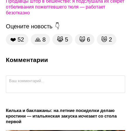
Продавцы штор в бешенстве: я подслушала их секрет
отбеливания пожелтевшего тюля — работает
безотказно
Оцените новость
❤️
52
🙏
8
😹
5
🙀
6
😿
2
Комментарии
Килька и баклажаны: на летние посиделки делаю
кростини — итальянская закуска исчезает со стола
первой