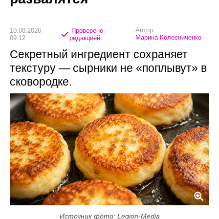
Автор:
10.08.2026
Проверено
Марина Колесниченко
09:12
редакцией
Секретный ингредиент сохраняет
текстуру — сырники не «поплывут» в
сковородке.
Источник фото: Legion-Media