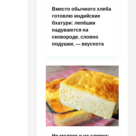
Вместо обычного хлеба
готовлю индийские
бхатури: лепёшки
надуваются на
сковороде, словно
подушки, — вкуснота
Не молоко и не сливки: