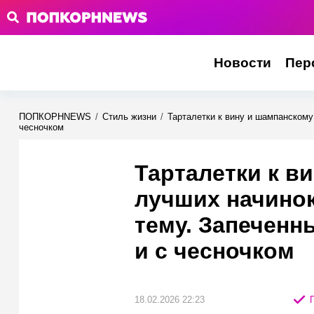
Новости
Пер
ПОПКОРНNEWS
/
Стиль жизни
/
Тарталетки к вину и шампанскому:
чесночком
Тарталетки к в
лучших начинок
тему. Запеченн
и с чесночком
18.02.2026 22:23
П