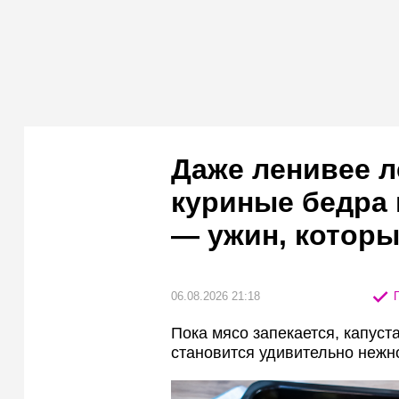
Даже ленивее л
куриные бедра 
— ужин, которы
06.08.2026 21:18
П
Пока мясо запекается, капус
становится удивительно нежн