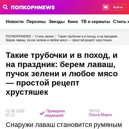
Войти
Новости
Персоны
Звезды
Кино
ТВ и сериалы
Стиль 
ПОПКОРНNEWS
/
Стиль жизни
/
Такие трубочки и в поход, и на праздник:
берем лаваш, пучок зелени и любое мясо — простой рецепт хрустяшек
Такие трубочки и в поход, и
на праздник: берем лаваш,
пучок зелени и любое мясо
— простой рецепт
хрустяшек
Автор:
21.06.2026
Проверено
Ольга Мороз
07:27
редакцией
Снаружи лаваш становится румяным