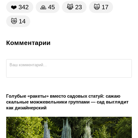
❤️
342
🙏
45
😹
23
🙀
17
😿
14
Комментарии
Голубые «ракеты» вместо садовых статуй: сажаю
скальные можжевельники группами — сад выглядит
как дизайнерский