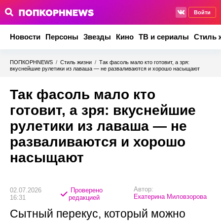
Войти
Новости
Персоны
Звезды
Кино
ТВ и сериалы
Стиль 
ПОПКОРНNEWS
/
Стиль жизни
/
Так фасоль мало кто готовит, а зря:
вкуснейшие рулетики из лаваша — не разваливаются и хорошо насыщают
Так фасоль мало кто
готовит, а зря: вкуснейшие
рулетики из лаваша — не
разваливаются и хорошо
насыщают
Автор:
02.07.2026
Проверено
Екатерина Миловзорова
16:31
редакцией
Сытный перекус, который можно