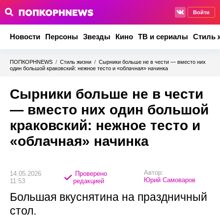
Войти
Новости
Персоны
Звезды
Кино
ТВ и сериалы
Стиль 
ПОПКОРНNEWS
/
Стиль жизни
/
Сырники больше не в чести — вместо них
один большой краковский: нежное тесто и «облачная» начинка
Сырники больше не в чести
— вместо них один большой
краковский: нежное тесто и
«облачная» начинка
Автор:
14.05.2026
Проверено
Юрий Самоваров
11:53
редакцией
Большая вкуснятина на праздничный
стол.