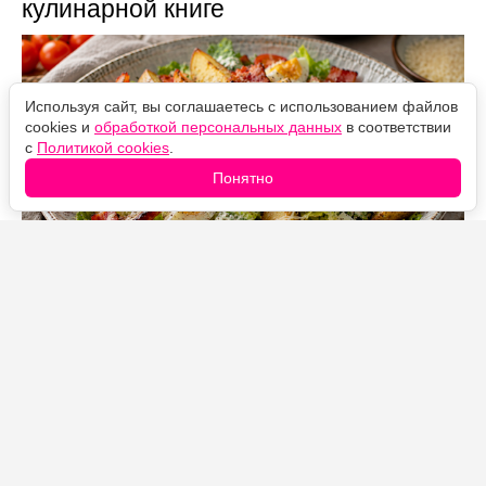
кулинарной книге
Используя сайт, вы соглашаетесь с использованием файлов
cookies и
обработкой персональных данных
в соответствии
с
Политикой cookies
.
Понятно
Источник фото: Legion-Media
Иногда хочется чего-то более интересного, чем
обычный «Цезарь». Тогда готовлю салат «Патата»:
добавляю румяные картофельные дольки, хрустящий
бекон, яйца и сладкие помидоры черри.