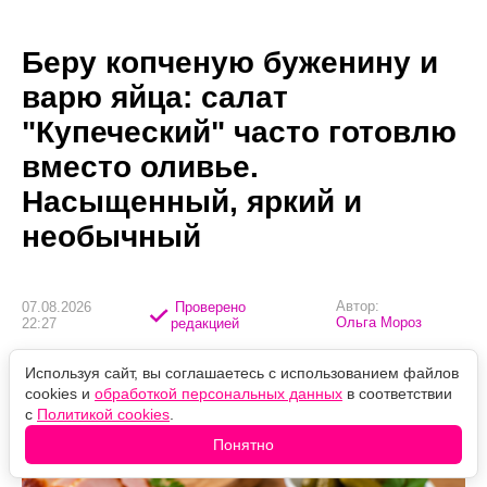
Беру копченую буженину и
варю яйца: салат
"Купеческий" часто готовлю
вместо оливье.
Насыщенный, яркий и
необычный
Автор:
07.08.2026
Проверено
Ольга Мороз
22:27
редакцией
Простой набор продуктов
Используя сайт, вы соглашаетесь с использованием файлов
превращается в сытный салат,
cookies и
обработкой персональных данных
в соответствии
с
Политикой cookies
.
который хочется готовить не только
Понятно
по праздникам.