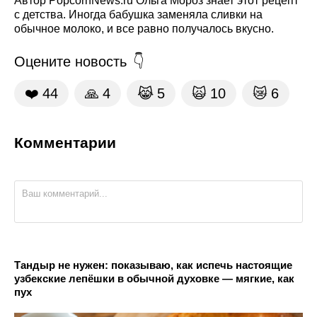
Автор PopcornNews.ru Ольга Мороз знает этот рецепт
с детства. Иногда бабушка заменяла сливки на
обычное молоко, и все равно получалось вкусно.
Оцените новость
❤️
44
🙏
4
😹
5
🙀
10
😿
6
Комментарии
Тандыр не нужен: показываю, как испечь настоящие
узбекские лепёшки в обычной духовке — мягкие, как
пух