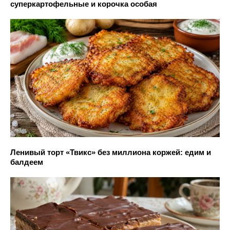
суперкартофельные и корочка особая
Ленивый торт «Твикс» без миллиона коржей: едим и
балдеем