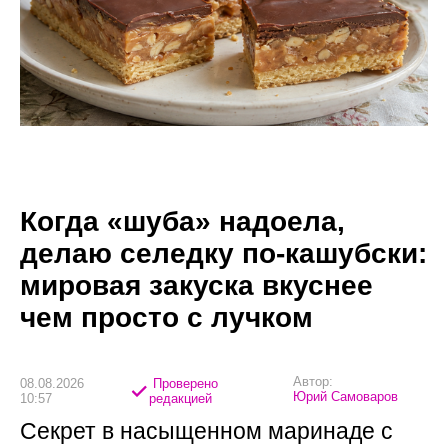
Когда «шуба» надоела,
делаю селедку по-кашубски:
мировая закуска вкуснее
чем просто с лучком
Автор:
08.08.2026
Проверено
Юрий Самоваров
10:57
редакцией
Секрет в насыщенном маринаде с