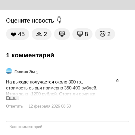
Оцените новость
❤️
45
🙏
2
😹
🙀
8
😿
2
1 комментарий
Галина Эм
1
👍
👎
0
На выходе получается около 300 гр.,
стоимость сырья примерно 350-400 рублей.
Итого за кг -1200 рублей. Стоит ли овчинка
Еще...
выделки?
Ответить
12 февраля 2026 08:50