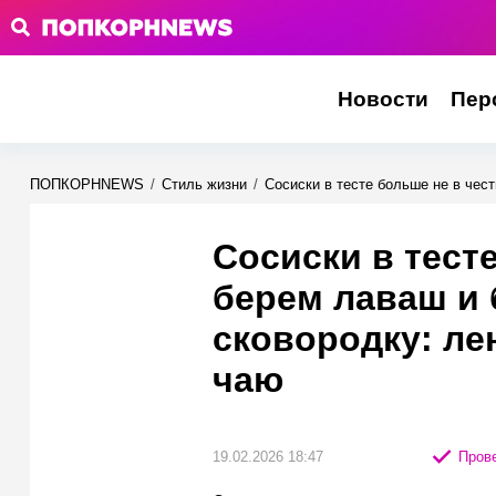
Новости
Пер
ПОПКОРНNEWS
/
Стиль жизни
/
Сосиски в тесте больше не в чес
Сосиски в тест
берем лаваш и 
сковородку: ле
чаю
19.02.2026 18:47
Прове