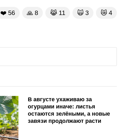
❤️
56
🙏
8
😹
11
🙀
3
😿
4
В августе ухаживаю за
огурцами иначе: листья
остаются зелёными, а новые
завязи продолжают расти