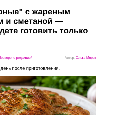
рные" с жареным
м и сметаной —
дете готовить только
роверено редакцией
Автор:
Ольга Мороз
день после приготовления.