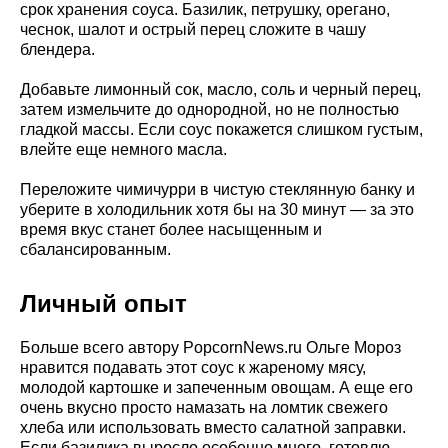
срок хранения соуса. Базилик, петрушку, орегано,
чеснок, шалот и острый перец сложите в чашу
блендера.
Добавьте лимонный сок, масло, соль и черный перец,
затем измельчите до однородной, но не полностью
гладкой массы. Если соус покажется слишком густым,
влейте еще немного масла.
Переложите чимичурри в чистую стеклянную банку и
уберите в холодильник хотя бы на 30 минут — за это
время вкус станет более насыщенным и
сбалансированным.
Личный опыт
Больше всего автору PopcornNews.ru Ольге Мороз
нравится подавать этот соус к жареному мясу,
молодой картошке и запеченным овощам. А еще его
очень вкусно просто намазать на ломтик свежего
хлеба или использовать вместо салатной заправки.
Если базилика выросло особенно много, готовлю