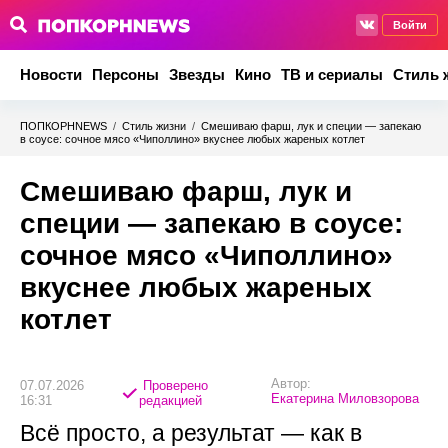
Войти
Новости
Персоны
Звезды
Кино
ТВ и сериалы
Стиль 
ПОПКОРНNEWS
/
Стиль жизни
/
Смешиваю фарш, лук и специи — запекаю
в соусе: сочное мясо «Чиполлино» вкуснее любых жареных котлет
Смешиваю фарш, лук и
специи — запекаю в соусе:
сочное мясо «Чиполлино»
вкуснее любых жареных
котлет
Автор:
07.07.2026
Проверено
Екатерина Миловзорова
16:31
редакцией
Всё просто, а результат — как в