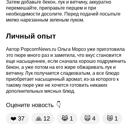
Затем добавьте бекон, лук и ветчину, аккуратно
перемешайте, приправьте перцем и при
необходимости досолите. Перед подачей посыпьте
мелко нарезанным зеленым луком.
Личный опыт
Автор PopcornNews.ru Ольга Мороз уже приготовила
это пюре много раз и заметила, что вкус становится
еще насыщеннее, если сначала хорошо подрумянить
бекон, а уже потом на его жире обжаривать лук и
ветчину. Лук получается сладковатым, а все блюдо
приобретает насыщенный аромат, из-за которого к
такому пюре уже не хочется готовить никаких
дополнительных мясных блюд.
Оцените новость
❤️
37
🙏
12
😹
1
🙀
4
😿
1