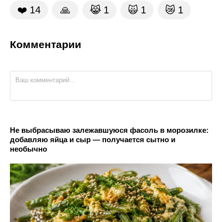
❤️
14
🙏
😹
1
🙀
1
😿
1
Комментарии
Не выбрасываю залежавшуюся фасоль в морозилке:
добавляю яйца и сыр — получается сытно и
необычно