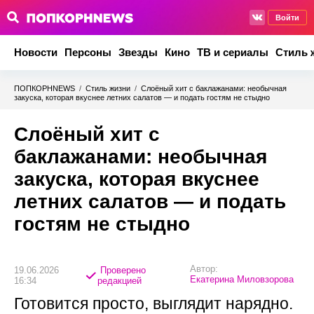
Войти
Новости
Персоны
Звезды
Кино
ТВ и сериалы
Стиль 
ПОПКОРНNEWS
/
Стиль жизни
/
Слоёный хит с баклажанами: необычная
закуска, которая вкуснее летних салатов — и подать гостям не стыдно
Слоёный хит с
баклажанами: необычная
закуска, которая вкуснее
летних салатов — и подать
гостям не стыдно
Автор:
19.06.2026
Проверено
Екатерина Миловзорова
16:34
редакцией
Готовится просто, выглядит нарядно.