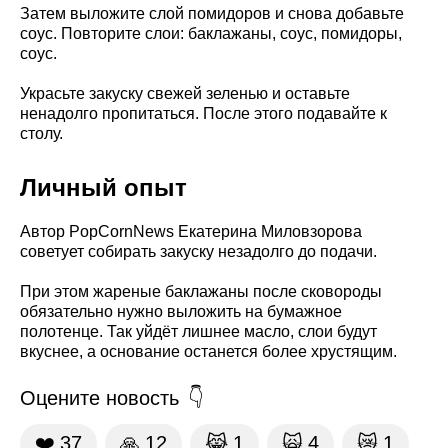
Затем выложите слой помидоров и снова добавьте
соус. Повторите слои: баклажаны, соус, помидоры,
соус.
Украсьте закуску свежей зеленью и оставьте
ненадолго пропитаться. После этого подавайте к
столу.
Личный опыт
Автор PopCornNews Екатерина Миловзорова
советует собирать закуску незадолго до подачи.
При этом жареные баклажаны после сковороды
обязательно нужно выложить на бумажное
полотенце. Так уйдёт лишнее масло, слои будут
вкуснее, а основание останется более хрустящим.
Оцените новость
❤️
37
🙏
12
😹
1
🙀
4
😿
1