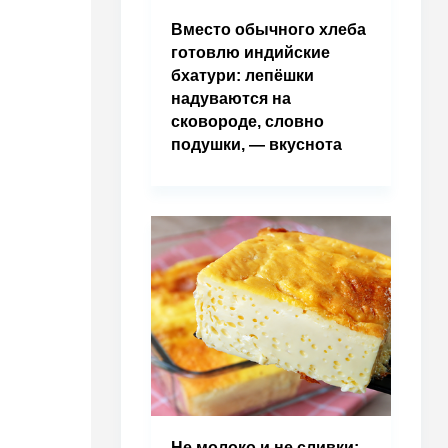
Вместо обычного хлеба
готовлю индийские
бхатури: лепёшки
надуваются на
сковороде, словно
подушки, — вкуснота
Не молоко и не сливки: