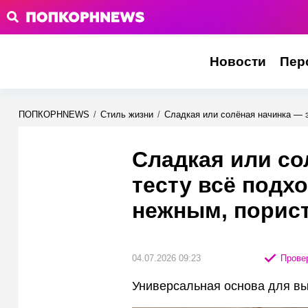
Новости
Пер
ПОПКОРНNEWS
/
Стиль жизни
/
Сладкая или солёная начинка — 
Сладкая или со
тесту всё подх
нежным, порис
04.07.2026 09:23
Провер
Универсальная основа для вы