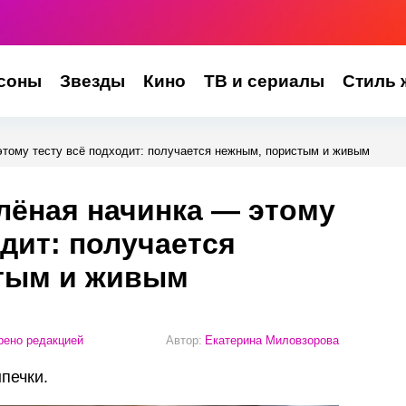
соны
Звезды
Кино
ТВ и сериалы
Стиль 
этому тесту всё подходит: получается нежным, пористым и живым
лёная начинка — этому
одит: получается
тым и живым
ено редакцией
Автор:
Екатерина Миловзорова
печки.