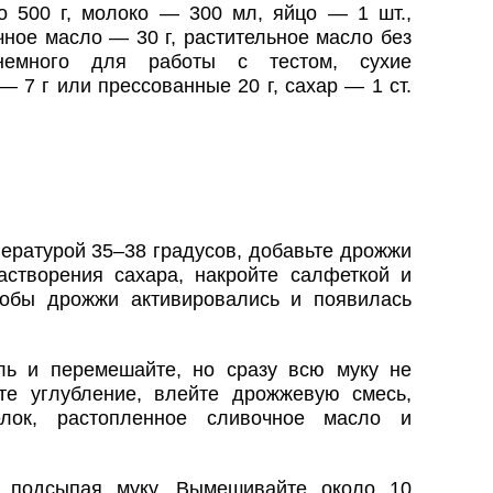
 500 г, молоко — 300 мл, яйцо — 1 шт.,
чное масло — 30 г, растительное масло без
емного для работы с тестом, сухие
7 г или прессованные 20 г, сахар — 1 ст.
ературой 35–38 градусов, добавьте дрожжи
створения сахара, накройте салфеткой и
тобы дрожжи активировались и появилась
ль и перемешайте, но сразу всю муку не
те углубление, влейте дрожжевую смесь,
елок, растопленное сливочное масло и
о подсыпая муку. Вымешивайте около 10