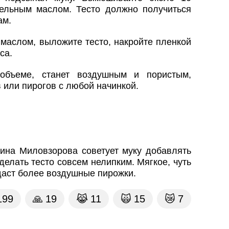
тельным маслом. Тесто должно получиться
ам.
маслом, выложите тесто, накройте пленкой
са.
 объеме, станет воздушным и пористым,
 или пирогов с любой начинкой.
рина Миловзорова советует муку добавлять
делать тесто совсем нелипким. Мягкое, чуть
даст более воздушные пирожки.
199
🙏
19
😹
11
🙀
15
😿
7