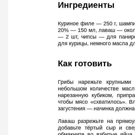
Ингредиенты
Куриное филе — 250 г, шампи
20% — 150 мл, лаваш — около
— 2 шт, чипсы — для паниро
для курицы, немного масла д
Как готовить
Грибы нарежьте крупными
небольшом количестве масла
нарезанную кубиком, припра
чтобы мясо «схватилось». В
загустения — начинка должна 
Лаваш разрежьте на прямоуг
добавьте тёртый сыр и све
обмакните во взбитые яйца,