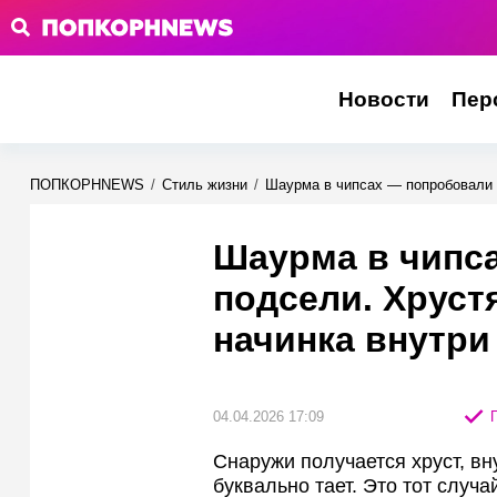
Новости
Пер
ПОПКОРНNEWS
/
Стиль жизни
/
Шаурма в чипсах — попробовали и
Шаурма в чипс
подсели. Хруст
начинка внутри
04.04.2026 17:09
П
Снаружи получается хруст, вн
буквально тает. Это тот случ