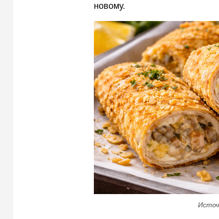
новому.
Источ