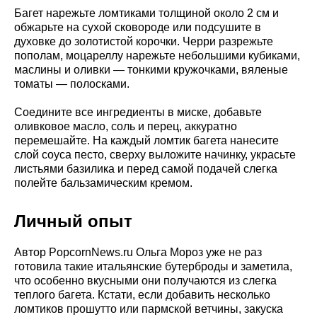
Багет нарежьте ломтиками толщиной около 2 см и
обжарьте на сухой сковороде или подсушите в
духовке до золотистой корочки. Черри разрежьте
пополам, моцареллу нарежьте небольшими кубиками,
маслины и оливки — тонкими кружочками, вяленые
томаты — полосками.
Соедините все ингредиенты в миске, добавьте
оливковое масло, соль и перец, аккуратно
перемешайте. На каждый ломтик багета нанесите
слой соуса песто, сверху выложите начинку, украсьте
листьями базилика и перед самой подачей слегка
полейте бальзамическим кремом.
Личный опыт
Автор PopcornNews.ru Ольга Мороз уже не раз
готовила такие итальянские бутерброды и заметила,
что особенно вкусными они получаются из слегка
теплого багета. Кстати, если добавить несколько
ломтиков прошутто или пармской ветчины, закуска