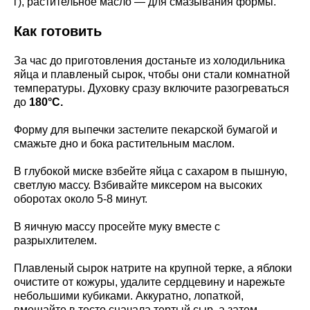
г), растительное масло — для смазывания формы.
Как готовить
За час до приготовления достаньте из холодильника
яйца и плавленый сырок, чтобы они стали комнатной
температуры. Духовку сразу включите разогреваться
до
180°С.
Форму для выпечки застелите пекарской бумагой и
смажьте дно и бока растительным маслом.
В глубокой миске взбейте яйца с сахаром в пышную,
светлую массу. Взбивайте миксером на высоких
оборотах около 5-8 минут.
В яичную массу просейте муку вместе с
разрыхлителем.
Плавленый сырок натрите на крупной терке, а яблоки
очистите от кожуры, удалите сердцевину и нарежьте
небольшими кубиками. Аккуратно, лопаткой,
вмешайте в тесто сначала тертый сыр, а затем