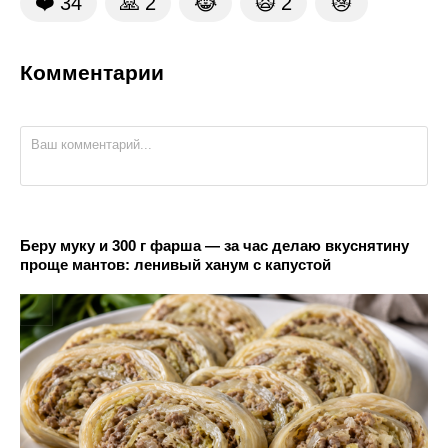
❤️
34
🙏
2
😹
🙀
2
😿
Комментарии
Беру муку и 300 г фарша — за час делаю вкуснятину
проще мантов: ленивый ханум с капустой