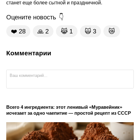
станет еще более сытной и праздничной.
Оцените новость
❤️
28
🙏
2
😹
1
🙀
3
😿
Комментарии
Всего 4 ингредиента: этот ленивый «Муравейник»
исчезает за одно чаепитие — простой рецепт из СССР