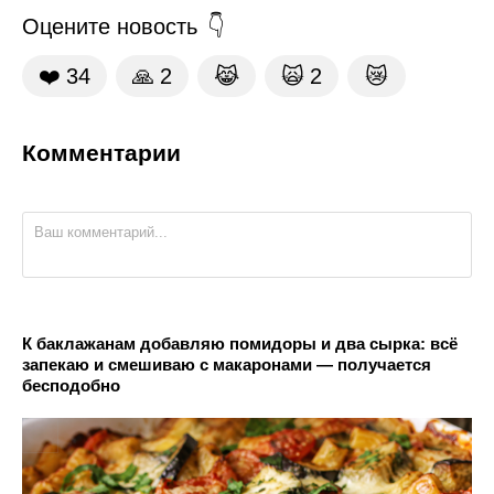
Оцените новость
❤️
34
🙏
2
😹
🙀
2
😿
Комментарии
К баклажанам добавляю помидоры и два сырка: всё
запекаю и смешиваю с макаронами — получается
бесподобно