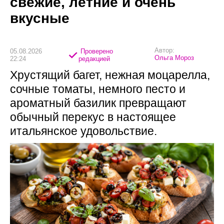
свежие, летние и очень
вкусные
Автор:
05.08.2026
Проверено
Ольга Мороз
22:24
редакцией
Хрустящий багет, нежная моцарелла,
сочные томаты, немного песто и
ароматный базилик превращают
обычный перекус в настоящее
итальянское удовольствие.