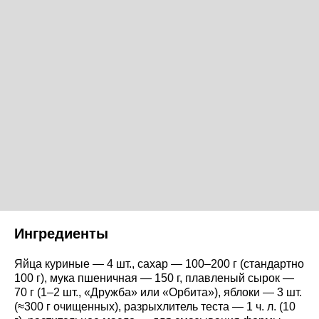
Ингредиенты
Яйца куриные — 4 шт., сахар — 100–200 г (стандартно
100 г), мука пшеничная — 150 г, плавленый сырок —
70 г (1–2 шт., «Дружба» или «Орбита»), яблоки — 3 шт.
(≈300 г очищенных), разрыхлитель теста — 1 ч. л. (10