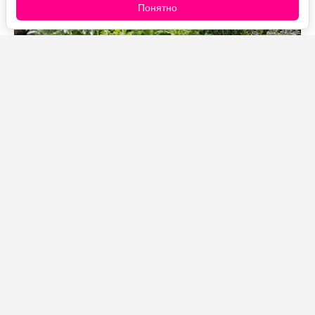
Понятно
Источник фото: Legion-Media
Каждое лето стараюсь оставить в саду место не
только для красивых цветов, но и для растений,
которые приносят практическую пользу. Многие
ароматные травы содержат эфирные масла, запах
которых неприятен комарам, мухам и некоторым
другим насекомым. Конечно, полностью заменить
специальные средства они не смогут, зато помогают
сделать отдых на участке гораздо комфортнее, а
заодно украшают клумбы и всегда пригодятся на
кухне.