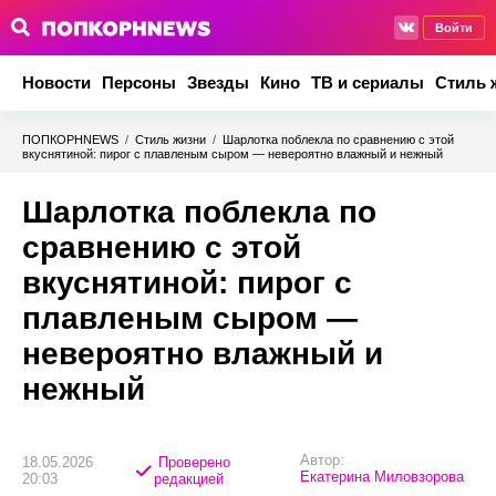
Войти
Новости
Персоны
Звезды
Кино
ТВ и сериалы
Стиль 
ПОПКОРНNEWS
/
Стиль жизни
/
Шарлотка поблекла по сравнению с этой
вкуснятиной: пирог с плавленым сыром — невероятно влажный и нежный
Шарлотка поблекла по
сравнению с этой
вкуснятиной: пирог с
плавленым сыром —
невероятно влажный и
нежный
Автор:
18.05.2026
Проверено
Екатерина Миловзорова
20:03
редакцией