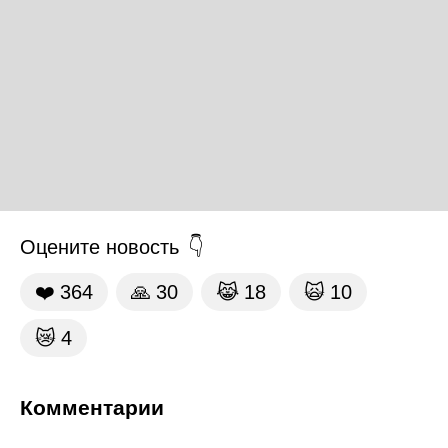
Оцените новость
❤️
364
🙏
30
😹
18
🙀
10
😿
4
Комментарии