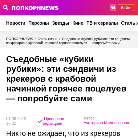
Войти
Новости
Персоны
Звезды
Кино
ТВ и сериалы
Стиль 
ПОПКОРНNEWS
/
Стиль жизни
/
Съедобные «кубики рубики»: эти сэндвичи
из крекеров с крабовой начинкой горячее поцелуев — попробуйте сами
Съедобные «кубики
рубики»: эти сэндвичи из
крекеров с крабовой
начинкой горячее поцелуев
— попробуйте сами
Автор:
01.06.2026
Проверено
Екатерина Миловзорова
16:32
редакцией
Никто не ожидает, что из крекеров