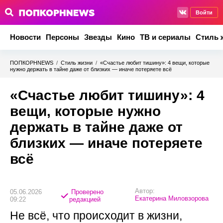
Войти
Новости
Персоны
Звезды
Кино
ТВ и сериалы
Стиль 
ПОПКОРНNEWS
/
Стиль жизни
/
«Счастье любит тишину»: 4 вещи, которые
нужно держать в тайне даже от близких — иначе потеряете всё
«Счастье любит тишину»: 4
вещи, которые нужно
держать в тайне даже от
близких — иначе потеряете
всё
Автор:
05.06.2026
Проверено
Екатерина Миловзорова
09:22
редакцией
Не всё, что происходит в жизни,