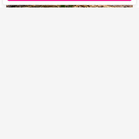
Источник фото: Legion-Media
В августе огурцы уже устают от плодоношения, а ночи
становятся холоднее и влажнее. Поэтому уход
меняется: меньше сырости, больше защиты от
болезней, аккуратные подкормки и регулярный сбор
зеленцов.