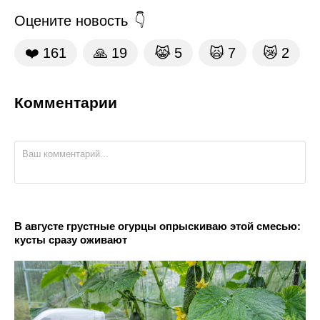
Оцените новость
❤️
161
🙏
19
😹
5
🙀
7
😿
2
Комментарии
В августе грустные огурцы опрыскиваю этой смесью:
кусты сразу оживают