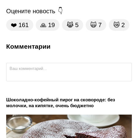
Оцените новость
❤️
161
🙏
19
😹
5
🙀
7
😿
2
Комментарии
Шоколадно-кофейный пирог на сковороде: без
молочки, на кипятке, очень бюджетно