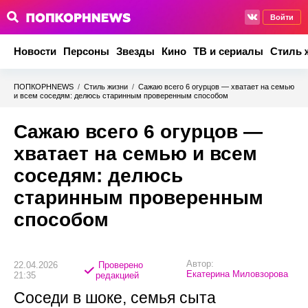
Войти
Новости
Персоны
Звезды
Кино
ТВ и сериалы
Стиль 
ПОПКОРНNEWS
/
Стиль жизни
/
Сажаю всего 6 огурцов — хватает на семью
и всем соседям: делюсь старинным проверенным способом
Сажаю всего 6 огурцов —
хватает на семью и всем
соседям: делюсь
старинным проверенным
способом
Автор:
22.04.2026
Проверено
Екатерина Миловзорова
21:35
редакцией
Соседи в шоке, семья сыта