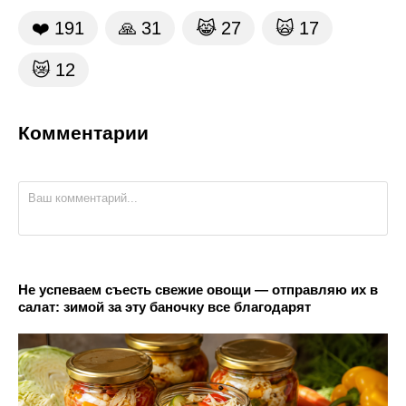
❤️
191
🙏
31
😹
27
🙀
17
😿
12
Комментарии
Не успеваем съесть свежие овощи — отправляю их в
салат: зимой за эту баночку все благодарят