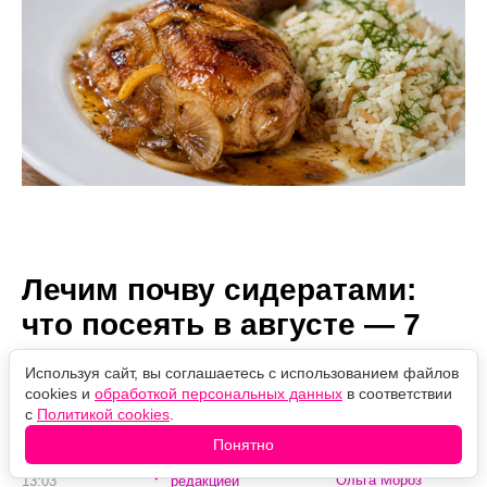
Лечим почву сидератами:
что посеять в августе — 7
культур, которые успеют
Используя сайт, вы соглашаетесь с использованием файлов
принести пользу до осени
cookies и
обработкой персональных данных
в соответствии
с
Политикой cookies
.
Понятно
Автор:
08.08.2026
Проверено
Ольга Мороз
13:03
редакцией