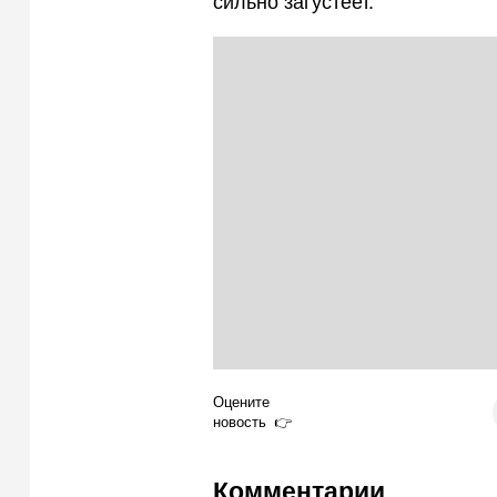
сильно загустеет.
Оцените
новость
Комментарии