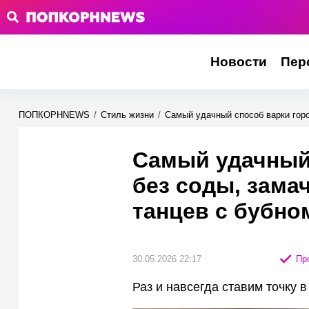
Новости
Пер
ПОПКОРНNEWS
/
Стиль жизни
/
Самый удачный способ варки горо
Самый удачный 
без соды, зама
танцев с бубно
30.05.2026 22:17
Про
Раз и навсегда ставим точку 