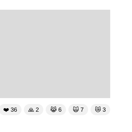
❤️
36
🙏
2
😹
6
🙀
7
😿
3