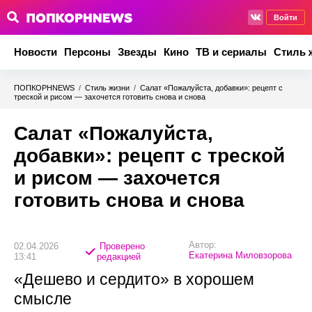
Войти
Новости
Персоны
Звезды
Кино
ТВ и сериалы
Стиль 
ПОПКОРНNEWS
/
Стиль жизни
/
Салат «Пожалуйста, добавки»: рецепт с
треской и рисом — захочется готовить снова и снова
Салат «Пожалуйста,
добавки»: рецепт с треской
и рисом — захочется
готовить снова и снова
Автор:
02.04.2026
Проверено
Екатерина Миловзорова
13:41
редакцией
«Дешево и сердито» в хорошем
смысле