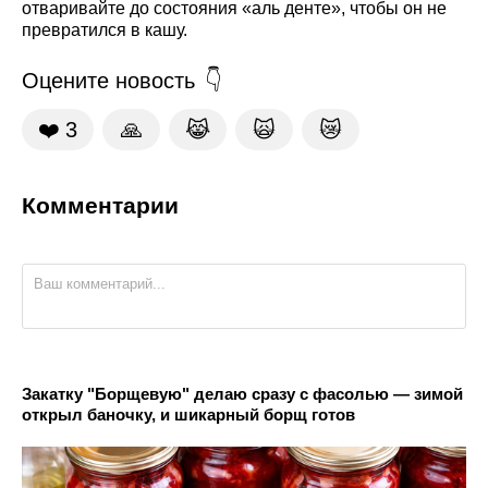
отваривайте до состояния «аль денте», чтобы он не
превратился в кашу.
Оцените новость
❤️
3
🙏
😹
🙀
😿
Комментарии
Закатку "Борщевую" делаю сразу с фасолью — зимой
открыл баночку, и шикарный борщ готов