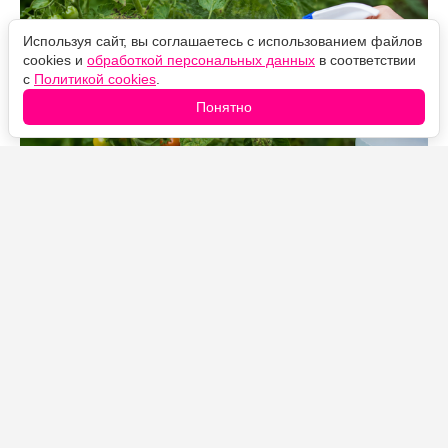
Используя сайт, вы соглашаетесь с использованием файлов
cookies и
обработкой персональных данных
в соответствии
с
Политикой cookies
.
Понятно
Источник фото: Legion-Media
Фитофтора считается одним из самых опасных
заболеваний томатов и способна за несколько дней
погубить значительную часть урожая. Именно поэтому
при появлении первых бурых пятен на листьях
многие дачники начинают обработку сразу, не
дожидаясь, пока болезнь перейдет на плоды.