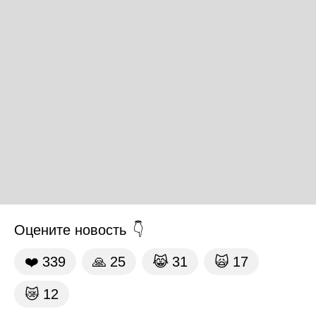
Оцените новость
❤️
339
🙏
25
😹
31
🙀
17
😿
12