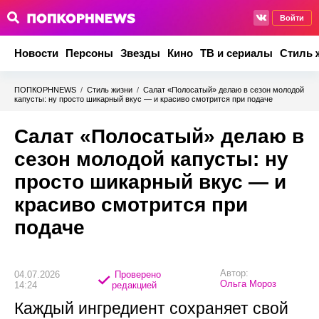
Войти
Новости
Персоны
Звезды
Кино
ТВ и сериалы
Стиль 
ПОПКОРНNEWS
/
Стиль жизни
/
Салат «Полосатый» делаю в сезон молодой
капусты: ну просто шикарный вкус — и красиво смотрится при подаче
Салат «Полосатый» делаю в
сезон молодой капусты: ну
просто шикарный вкус — и
красиво смотрится при
подаче
Автор:
04.07.2026
Проверено
Ольга Мороз
14:24
редакцией
Каждый ингредиент сохраняет свой