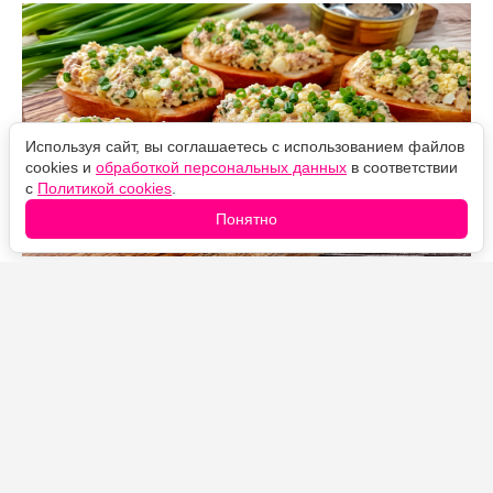
Используя сайт, вы соглашаетесь с использованием файлов
cookies и
обработкой персональных данных
в соответствии
с
Политикой cookies
.
Понятно
Источник фото: Legion-Media
Эти бутерброды всегда напоминают вкус детства.
Летом готовлю их особенно часто, достаточно
подрумянить ломтики батона и приготовить простую
начинку.