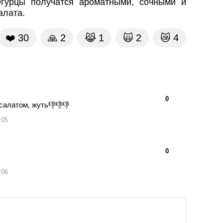
Огурцы получатся ароматными, сочными и
алата.
❤️
30
🙏
2
😹
1
🙀
2
😿
4
👍
👎
0
салатом, жуть👎👎👎
:05
👍
👎
0
:06