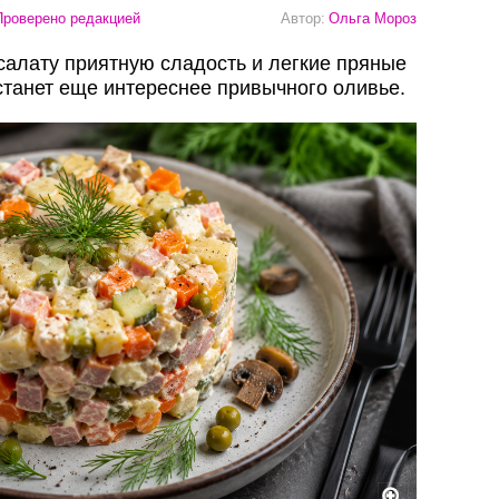
роверено редакцией
Автор:
Ольга Мороз
салату приятную сладость и легкие пряные
станет еще интереснее привычного оливье.