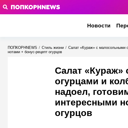
Новости
Пер
ПОПКОРНNEWS
/
Стиль жизни
/
Салат «Кураж» с малосольными ог
нотами + бонус-рецепт огурцов
Салат «Кураж»
огурцами и кол
надоел, готовим
интересными но
огурцов