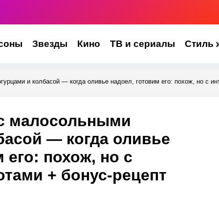
соны
Звезды
Кино
ТВ и сериалы
Стиль 
урцами и колбасой — когда оливье надоел, готовим его: похож, но с и
 с малосольными
басой — когда оливье
 его: похож, но с
тами + бонус-рецепт