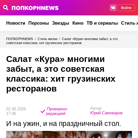
Войти
Новости
Персоны
Звезды
Кино
ТВ и сериалы
Стиль 
ПОПКОРНNEWS
/
Стиль жизни
/
Салат «Кура» многими забыт, а это
советская классика: хит грузинских ресторанов
Салат «Кура» многими
забыт, а это советская
классика: хит грузинских
ресторанов
Автор:
02.06.2026
Проверено
Юрий Самоваров
17:06
редакцией
И на ужин, и на праздничный стол.