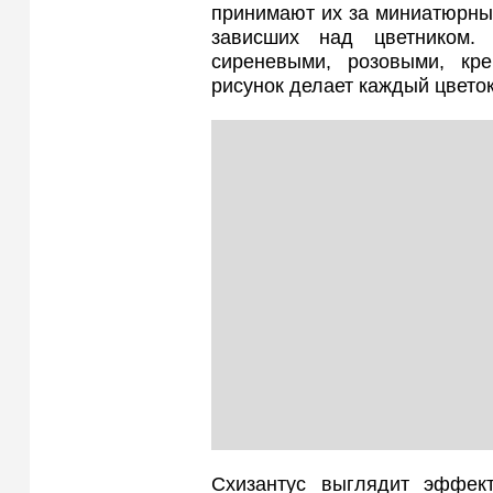
принимают их за миниатюрные
зависших над цветником.
сиреневыми, розовыми, кр
рисунок делает каждый цвето
Схизантус выглядит эффек