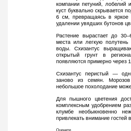
компании петуний, лобелий 
куст буквально скрывается п
6 см, превращаясь в яркое 
удалении увядших бутонов цв
Растение вырастает до 30–
места или легкую полутень
воды. Схизантус выращива
открытый грунт в регион
появляются примерно через 1
Схизантус перистый — одн
заново из семян. Морозов
небольшое похолодание може
Для пышного цветения дост
комплексным удобрением раз
клумбе необыкновенно не
привлекать внимание гостей в
Оцените