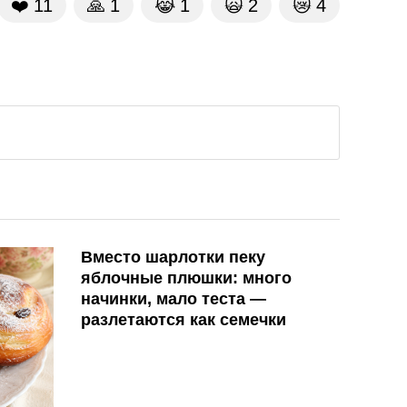
❤️
11
🙏
1
😹
1
🙀
2
😿
4
Вместо шарлотки пеку
яблочные плюшки: много
начинки, мало теста —
разлетаются как семечки