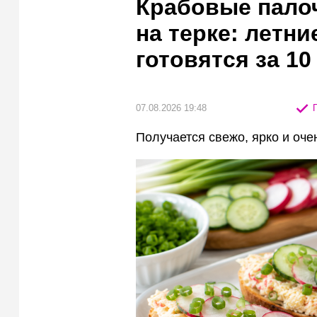
Крабовые палоч
на терке: летн
готовятся за 10
07.08.2026 19:48
П
Получается свежо, ярко и оче