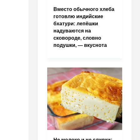
Вместо обычного хлеба
готовлю индийские
бхатури: лепёшки
надуваются на
сковороде, словно
подушки, — вкуснота
Не молоко и не сливки: