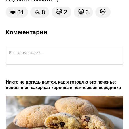
❤️
34
🙏
8
😹
2
🙀
3
😿
Комментарии
Никто не догадывается, как я готовлю это печенье:
необычная сахарная корочка и нежнейшая серединка