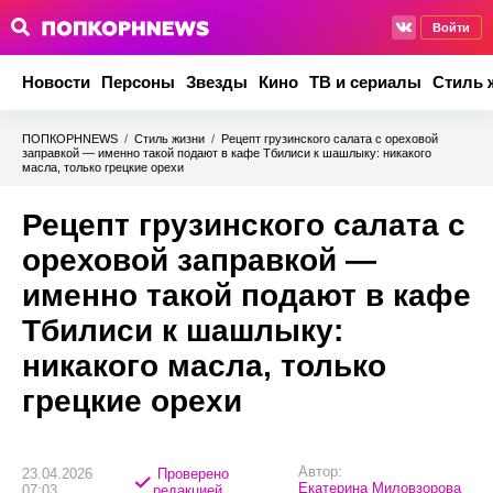
Войти
Новости
Персоны
Звезды
Кино
ТВ и сериалы
Стиль 
ПОПКОРНNEWS
/
Стиль жизни
/
Рецепт грузинского салата с ореховой
заправкой — именно такой подают в кафе Тбилиси к шашлыку: никакого
масла, только грецкие орехи
Рецепт грузинского салата с
ореховой заправкой —
именно такой подают в кафе
Тбилиси к шашлыку:
никакого масла, только
грецкие орехи
Автор:
23.04.2026
Проверено
Екатерина Миловзорова
07:03
редакцией