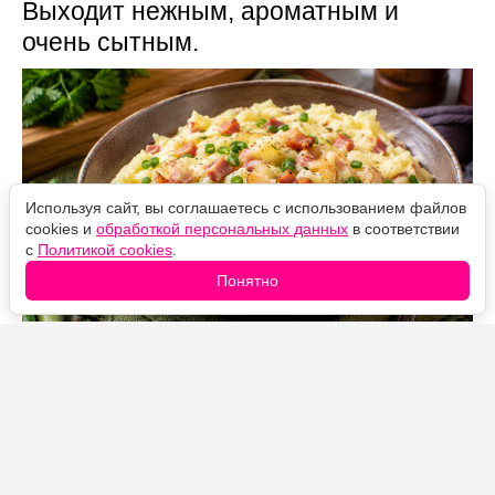
Выходит нежным, ароматным и
очень сытным.
Используя сайт, вы соглашаетесь с использованием файлов
cookies и
обработкой персональных данных
в соответствии
с
Политикой cookies
.
Понятно
Источник фото: Legion-Media
Хозяйки часто не рассматривают пюре как
самостоятельное блюдо и обязетельно подают к нему
котлеты или гуляш.