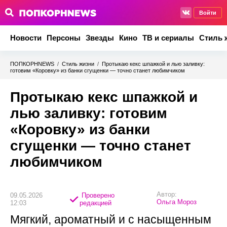
Войти
Новости
Персоны
Звезды
Кино
ТВ и сериалы
Стиль 
ПОПКОРНNEWS
/
Стиль жизни
/
Протыкаю кекс шпажкой и лью заливку:
готовим «Коровку» из банки сгущенки — точно станет любимчиком
Протыкаю кекс шпажкой и
лью заливку: готовим
«Коровку» из банки
сгущенки — точно станет
любимчиком
Автор:
09.05.2026
Проверено
Ольга Мороз
12:03
редакцией
Мягкий, ароматный и с насыщенным