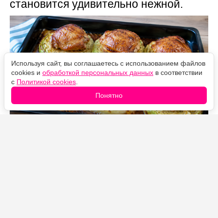
становится удивительно нежной.
Используя сайт, вы соглашаетесь с использованием файлов
cookies и
обработкой персональных данных
в соответствии
с
Политикой cookies
.
Понятно
Источник фото: Legion-Media
Когда совсем нет желания возиться с голубцами,
готовлю это блюдо. Капусту достаточно нарезать
толстыми стейками, сверху выложить
замаринованные куриные бедра и отправить все в
духовку.