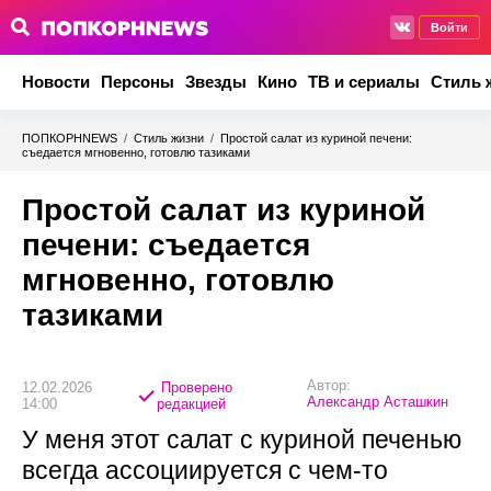
Войти
Новости
Персоны
Звезды
Кино
ТВ и сериалы
Стиль 
ПОПКОРНNEWS
/
Стиль жизни
/
Простой салат из куриной печени:
съедается мгновенно, готовлю тазиками
Простой салат из куриной
печени: съедается
мгновенно, готовлю
тазиками
Автор:
12.02.2026
Проверено
Александр Асташкин
14:00
редакцией
У меня этот салат с куриной печенью
всегда ассоциируется с чем-то