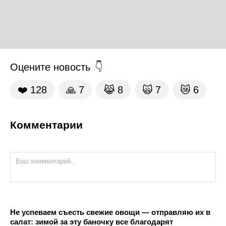
Оцените новость
❤️
128
🙏
7
😹
8
🙀
7
😿
6
Комментарии
Не успеваем съесть свежие овощи — отправляю их в
салат: зимой за эту баночку все благодарят