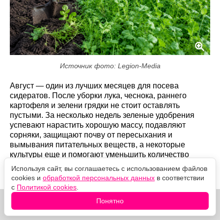
Источник фото: Legion-Media
Август — один из лучших месяцев для посева
сидератов. После уборки лука, чеснока, раннего
картофеля и зелени грядки не стоит оставлять
пустыми. За несколько недель зеленые удобрения
успевают нарастить хорошую массу, подавляют
сорняки, защищают почву от пересыхания и
вымывания питательных веществ, а некоторые
культуры еще и помогают уменьшить количество
почвенных вредителей и возбудителей болезней.
Используя сайт, вы соглашаетесь с использованием файлов
Главное — выбрать сидерат под конкретную задачу.
cookies и
обработкой персональных данных
в соответствии
с
Политикой cookies
.
Понятно