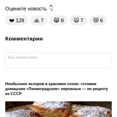
Оцените новость
❤️
128
🙏
7
😹
8
🙀
7
😿
6
Комментарии
Необычнее эклеров и красивее слоек: готовим
домашние «Ленинградские» пирожные — по рецепту
из СССР