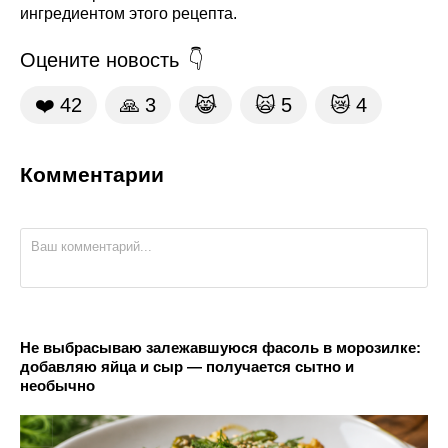
ингредиентом этого рецепта.
Оцените новость
❤️
42
🙏
3
😹
🙀
5
😿
4
Комментарии
Не выбрасываю залежавшуюся фасоль в морозилке:
добавляю яйца и сыр — получается сытно и
необычно