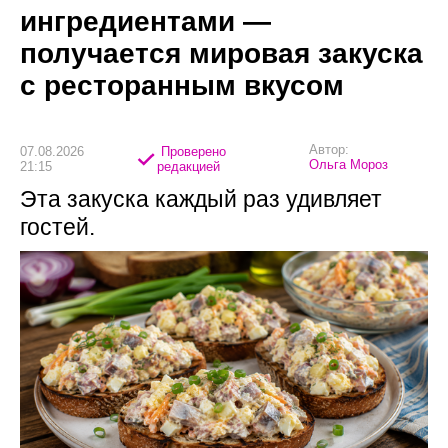
ингредиентами —
получается мировая закуска
с ресторанным вкусом
Автор:
07.08.2026
Проверено
Ольга Мороз
21:15
редакцией
Эта закуска каждый раз удивляет
гостей.