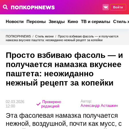
Войти
Новости
Персоны
Звезды
Кино
ТВ и сериалы
Стиль 
ПОПКОРНNEWS
/
Стиль жизни
/
Просто взбиваю фасоль — и получается
намазка вкуснее паштета: неожиданно нежный рецепт за копейки
Просто взбиваю фасоль — и
получается намазка вкуснее
паштета: неожиданно
нежный рецепт за копейки
Автор:
02.03.2026
Проверено
Александр Асташкин
12:00
редакцией
Эта фасолевая намазка получается
нежной, воздушной, почти как мусс, с