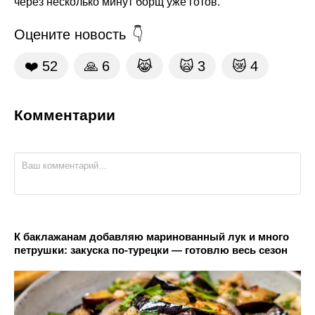
через несколько минут борщ уже готов.
Оцените новость
❤️
52
🙏
6
😹
🙀
3
😿
4
Комментарии
К баклажанам добавляю маринованный лук и много
петрушки: закуска по-турецки — готовлю весь сезон