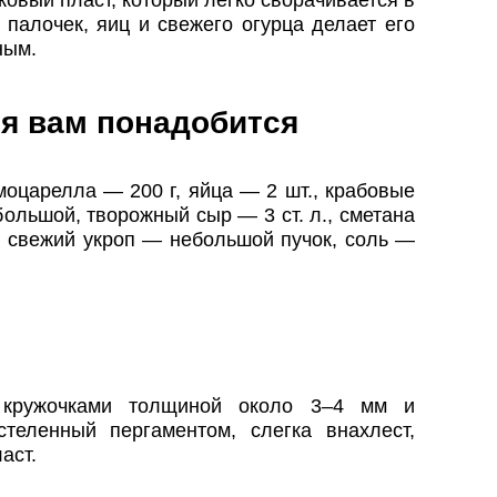
овый пласт, который легко сворачивается в
 палочек, яиц и свежего огурца делает его
ным.
я вам понадобится
моцарелла — 200 г, яйца — 2 шт., крабовые
большой, творожный сыр — 3 ст. л., сметана
к, свежий укроп — небольшой пучок, соль —
и кружочками толщиной около 3–4 мм и
теленный пергаментом, слегка внахлест,
аст.