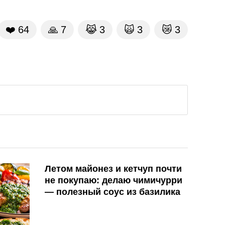
❤️
64
🙏
7
😹
3
🙀
3
😿
3
Летом майонез и кетчуп почти
не покупаю: делаю чимичурри
— полезный соус из базилика