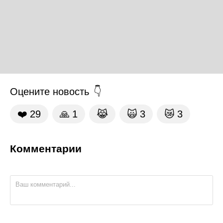
Оцените новость
❤️
29
🙏
1
😹
🙀
3
😿
3
Комментарии