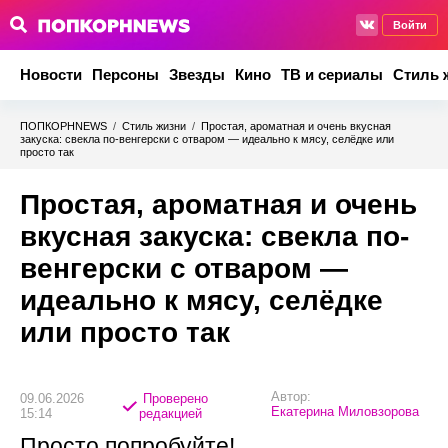
Войти
Новости
Персоны
Звезды
Кино
ТВ и сериалы
Стиль 
ПОПКОРНNEWS
/
Стиль жизни
/
Простая, ароматная и очень вкусная
закуска: свекла по-венгерски с отваром — идеально к мясу, селёдке или
просто так
Простая, ароматная и очень
вкусная закуска: свекла по-
венгерски с отваром —
идеально к мясу, селёдке
или просто так
Автор:
09.06.2026
Проверено
Екатерина Миловзорова
15:14
редакцией
Просто попробуйте!