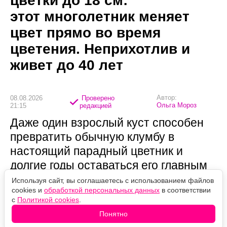
цветки до 18 см:
этот многолетник меняет
цвет прямо во время
цветения. Неприхотлив и
живет до 40 лет
Автор:
08.08.2026
Проверено
Ольга Мороз
21:15
редакцией
Даже один взрослый куст способен
превратить обычную клумбу в
настоящий парадный цветник и
долгие годы оставаться его главным
украшением.
Используя сайт, вы соглашаетесь с использованием файлов
cookies и
обработкой персональных данных
в соответствии
с
Политикой cookies
.
Понятно