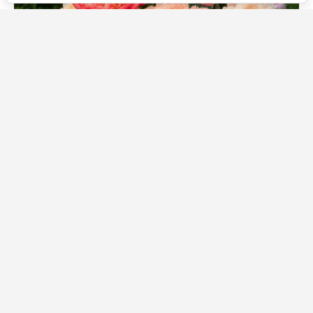
Источник фото: Legion-Media
Есть растения, которые удивляют всего несколько
дней, а есть такие, ради которых стоит посадить
целую клумбу. Именно к таким относится пион
Coral
Sunset
. Его называют одним из самых красивых
коралловых пионов в мире благодаря необычной
способности менять окраску во время цветения.
Только что распустившийся бутон окрашен в
насыщенный кораллово-розовый цвет, через
несколько дней лепестки становятся нежно-
абрикосовыми, затем кремовыми, а к завершению
цветения почти сливочными. Из-за этого один куст
одновременно выглядит так, словно на нем растут