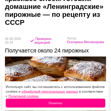
домашние «Ленинградские»
пирожные — по рецепту из
СССР
Автор:
08.08.2026
Проверено
Екатерина Миловзорова
20:34
редакцией
Получается около 24 пирожных
Используя сайт, вы соглашаетесь с использованием файлов
cookies и
обработкой персональных данных
в соответствии
с
Политикой cookies
.
Понятно