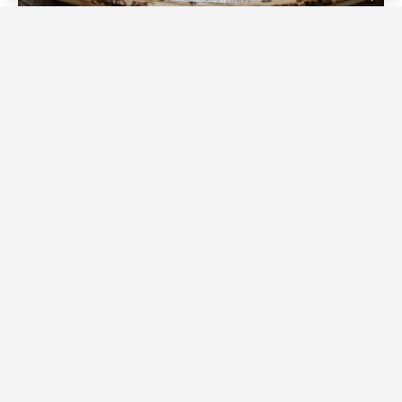
Источник фото: Legion-Media
«Ленинградское» пирожное объединяет сразу два
вида теста: хрустящее слоёное снаружи и лёгкое
заварное внутри. После выпечки полость наполняют
воздушным заварно-сливочным кремом —
получается необычная версия эклера в слоёной
оболочке.