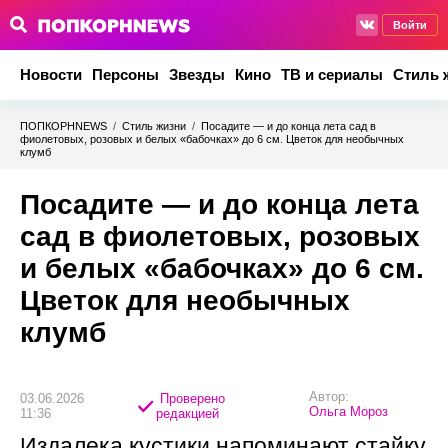
Войти
Новости
Персоны
Звезды
Кино
ТВ и сериалы
Стиль 
ПОПКОРНNEWS
/
Стиль жизни
/
Посадите — и до конца лета сад в
фиолетовых, розовых и белых «бабочках» до 6 см. Цветок для необычных
клумб
Посадите — и до конца лета
сад в фиолетовых, розовых
и белых «бабочках» до 6 см.
Цветок для необычных
клумб
Автор:
03.06.2026
Проверено
Ольга Мороз
11:36
редакцией
Издалека кустики напоминают стайку