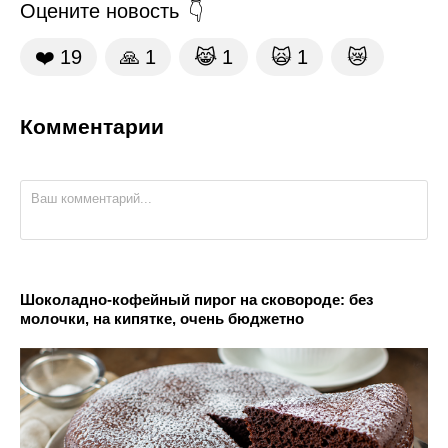
Оцените новость
❤️
19
🙏
1
😹
1
🙀
1
😿
Комментарии
Шоколадно-кофейный пирог на сковороде: без
молочки, на кипятке, очень бюджетно