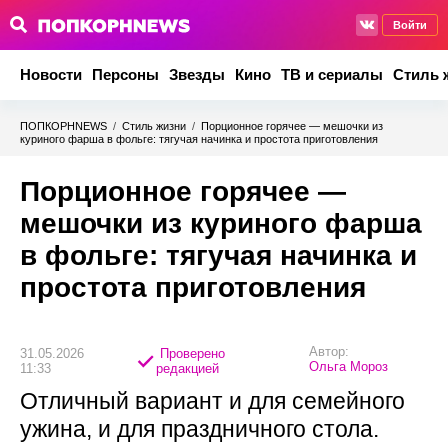
Войти
Новости
Персоны
Звезды
Кино
ТВ и сериалы
Стиль 
ПОПКОРНNEWS
/
Стиль жизни
/
Порционное горячее — мешочки из
куриного фарша в фольге: тягучая начинка и простота приготовления
Порционное горячее —
мешочки из куриного фарша
в фольге: тягучая начинка и
простота приготовления
Автор:
31.05.2026
Проверено
Ольга Мороз
11:33
редакцией
Отличный вариант и для семейного
ужина, и для праздничного стола.