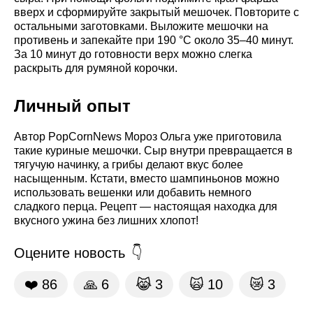
вверх и сформируйте закрытый мешочек. Повторите с
остальными заготовками. Выложите мешочки на
противень и запекайте при 190 °C около 35–40 минут.
За 10 минут до готовности верх можно слегка
раскрыть для румяной корочки.
Личный опыт
Автор PopCornNews Мороз Ольга уже приготовила
такие куриные мешочки. Сыр внутри превращается в
тягучую начинку, а грибы делают вкус более
насыщенным. Кстати, вместо шампиньонов можно
использовать вешенки или добавить немного
сладкого перца. Рецепт — настоящая находка для
вкусного ужина без лишних хлопот!
Оцените новость
❤️
86
🙏
6
😹
3
🙀
10
😿
3