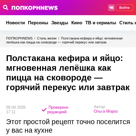
Войти
Новости
Персоны
Звезды
Кино
ТВ и сериалы
Стиль 
ПОПКОРНNEWS
/
Стиль жизни
/
Полстакана кефира и яйцо: мгновенная
лепёшка как пицца на сковороде — горячий перекус или завтрак
Полстакана кефира и яйцо:
мгновенная лепёшка как
пицца на сковороде —
горячий перекус или завтрак
Автор:
09.04.2026
Проверено
Ольга Мороз
17:11
редакцией
Этот простой рецепт точно поселится
у вас на кухне