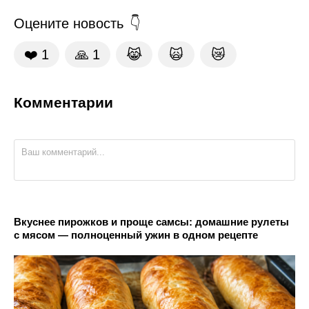
Оцените новость
❤️
1
🙏
1
😹
🙀
😿
Комментарии
Вкуснее пирожков и проще самсы: домашние рулеты
с мясом — полноценный ужин в одном рецепте