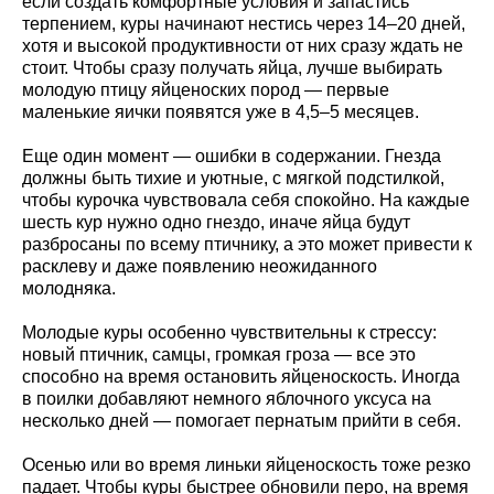
если создать комфортные условия и запастись
терпением, куры начинают нестись через 14–20 дней,
хотя и высокой продуктивности от них сразу ждать не
стоит. Чтобы сразу получать яйца, лучше выбирать
молодую птицу яйценоских пород — первые
маленькие яички появятся уже в 4,5–5 месяцев.
Еще один момент — ошибки в содержании. Гнезда
должны быть тихие и уютные, с мягкой подстилкой,
чтобы курочка чувствовала себя спокойно. На каждые
шесть кур нужно одно гнездо, иначе яйца будут
разбросаны по всему птичнику, а это может привести к
расклеву и даже появлению неожиданного
молодняка.
Молодые куры особенно чувствительны к стрессу:
новый птичник, самцы, громкая гроза — все это
способно на время остановить яйценоскость. Иногда
в поилки добавляют немного яблочного уксуса на
несколько дней — помогает пернатым прийти в себя.
Осенью или во время линьки яйценоскость тоже резко
падает. Чтобы куры быстрее обновили перо, на время