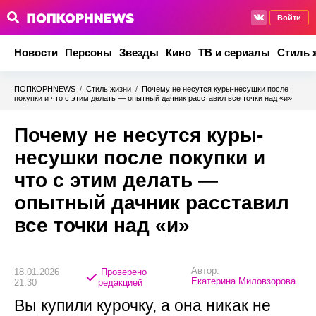
Войти
Новости
Персоны
Звезды
Кино
ТВ и сериалы
Стиль 
ПОПКОРНNEWS
/
Стиль жизни
/
Почему не несутся куры-несушки после
покупки и что с этим делать — опытный дачник расставил все точки над «и»
Почему не несутся куры-
несушки после покупки и
что с этим делать —
опытный дачник расставил
все точки над «и»
Автор:
18.01.2026
Проверено
Екатерина Миловзорова
21:30
редакцией
Вы купили курочку, а она никак не