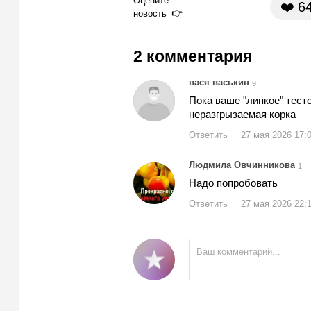
Оцените
❤️
6
новость
2 комментария
вася васькин
9
Пока ваше "липкое" тест
неразгрызаемая корка
Ответить
27 мая 2026 17:
Людмила Овчинникова
1
Надо попробовать
Ответить
27 мая 2026 22: