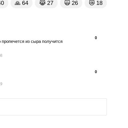
40
🙏
64
😹
27
🙀
26
😿
18
👍
👎
0
о пропечется из сыра получится
08
👍
👎
0
19