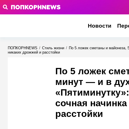
Новости
Пер
ПОПКОРНNEWS
/
Стиль жизни
/
По 5 ложек сметаны и майонеза, 
никаких дрожжей и расстойки
По 5 ложек сме
минут — и в ду
«Пятиминутку»:
сочная начинка
расстойки