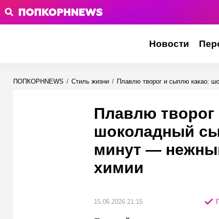
Новости
Пер
ПОПКОРНNEWS
/
Стиль жизни
/
Плавлю творог и сыплю какао: шо
Плавлю творог 
шоколадный сыр
минут — нежный
химии
15.06.2026 21:15
П