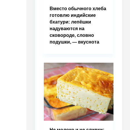
Вместо обычного хлеба
готовлю индийские
бхатури: лепёшки
надуваются на
сковороде, словно
подушки, — вкуснота
Не молоко и не сливки: