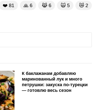
❤️
81
🙏
6
😹
6
🙀
5
😿
2
К баклажанам добавляю
маринованный лук и много
петрушки: закуска по-турецки
— готовлю весь сезон