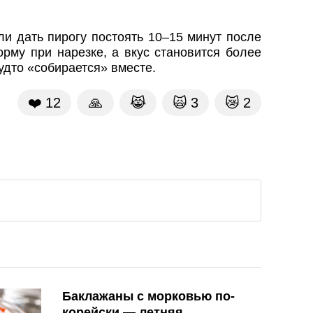
и дать пирогу постоять 10–15 минут после
рму при нарезке, а вкус становится более
дто «собирается» вместе.
❤️
12
🙏
😹
🙀
3
😿
2
Баклажаны с морковью по-
корейски — летняя