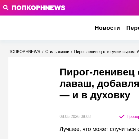
Новости
Пер
ПОПКОРНNEWS
/
Стиль жизни
/
Пирог-ленивец с тягучим сыром: 
Пирог-ленивец 
лаваш, добавля
— и в духовку
08.05.2026 09:03
Провер
Лучшее, что может случиться