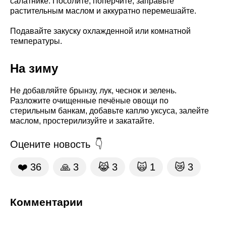
салатнике. Посолите, поперчите, заправьте
растительным маслом и аккуратно перемешайте.
Подавайте закуску охлажденной или комнатной
температуры.
На зиму
Не добавляйте брынзу, лук, чеснок и зелень.
Разложите очищенные печёные овощи по
стерильным банкам, добавьте каплю уксуса, залейте
маслом, простерилизуйте и закатайте.
Оцените новость
❤️
36
🙏
3
😹
3
🙀
1
😿
3
Комментарии