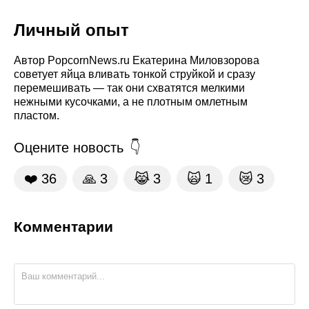
Личный опыт
Автор PopcornNews.ru Екатерина Миловзорова
советует яйца вливать тонкой струйкой и сразу
перемешивать — так они схватятся мелкими
нежными кусочками, а не плотным омлетным
пластом.
Оцените новость
❤️
36
🙏
3
😹
3
🙀
1
😿
3
Комментарии