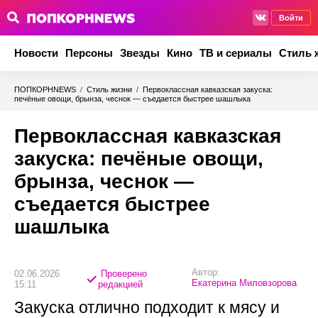
Войти
Новости
Персоны
Звезды
Кино
ТВ и сериалы
Стиль 
ПОПКОРНNEWS
/
Стиль жизни
/
Первоклассная кавказская закуска:
печёные овощи, брынза, чеснок — съедается быстрее шашлыка
Первоклассная кавказская
закуска: печёные овощи,
брынза, чеснок —
съедается быстрее
шашлыка
Автор:
02.06.2026
Проверено
Екатерина Миловзорова
15:11
редакцией
Закуска отлично подходит к мясу и