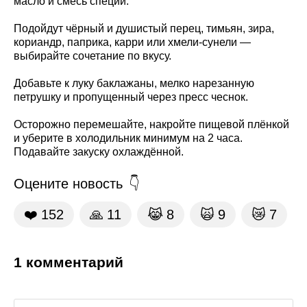
масло и смесь специй.
Подойдут чёрный и душистый перец, тимьян, зира,
кориандр, паприка, карри или хмели-сунели —
выбирайте сочетание по вкусу.
Добавьте к луку баклажаны, мелко нарезанную
петрушку и пропущенный через пресс чеснок.
Осторожно перемешайте, накройте пищевой плёнкой
и уберите в холодильник минимум на 2 часа.
Подавайте закуску охлаждённой.
Оцените новость
❤️
152
🙏
11
😹
8
🙀
9
😿
7
1 комментарий