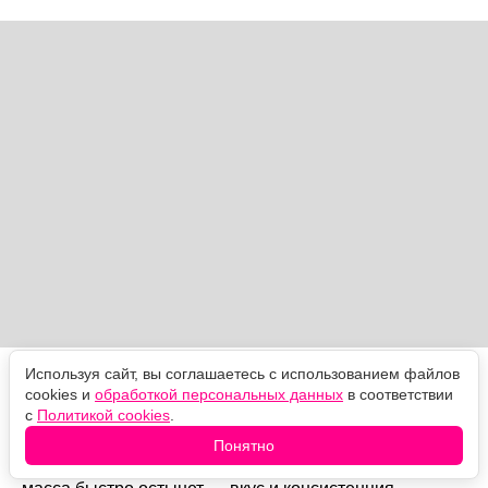
Используя сайт, вы соглашаетесь с использованием файлов
Речь идет о горячих сливках. Благодаря большей
cookies и
обработкой персональных данных
в соответствии
жирности они делают картофель нежным и кремовым
с
Политикой cookies
.
даже в небольшом количестве. Но ключевое —
сливки должны быть горячими. Если в только что
Понятно
сваренную картошку добавить холодную жидкость,