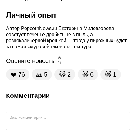
Личный опыт
Автор PopcornNews.ru Екатерина Миловзорова
советует печенье дробить не в пыль, а
разнокалиберной крошкой — тогда у пирожных будет
та самая «муравейниковая» текстура.
Оцените новость
❤️
76
🙏
5
😹
2
🙀
6
😿
1
Комментарии