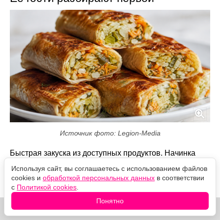
Источник фото: Legion-Media
Быстрая закуска из доступных продуктов. Начинка
остаётся сочной и свежей, а после короткого
Используя сайт, вы соглашаетесь с использованием файлов
обжаривания лаваш приобретает аппетитную
cookies и
обработкой персональных данных
в соответствии
золотистую корочку.
с
Политикой cookies
.
Понятно