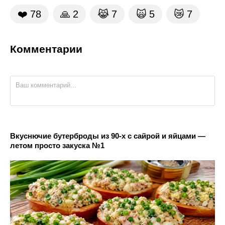
❤️
78
🙏
2
😹
7
🙀
5
😿
7
Комментарии
Вкуснючие бутерброды из 90-х с сайрой и яйцами —
летом просто закуска №1