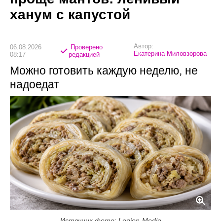
ханум с капустой
Автор:
06.08.2026
Проверено
Екатерина Миловзорова
08:17
редакцией
Можно готовить каждую неделю, не
надоедат
Источник фото: Legion-Media