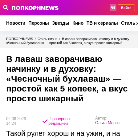
Войти
Новости
Персоны
Звезды
Кино
ТВ и сериалы
Стиль 
ПОПКОРНNEWS
/
Стиль жизни
/
В лаваш заворачиваю начинку и в духовку:
«Чесночный бухлаваш» — простой как 5 копеек, а вкус просто шикарный
В лаваш заворачиваю
начинку и в духовку:
«Чесночный бухлаваш» —
простой как 5 копеек, а вкус
просто шикарный
Автор:
02.06.2026
Проверено
Ольга Мороз
14:24
редакцией
Такой рулет хорош и на ужин, и на