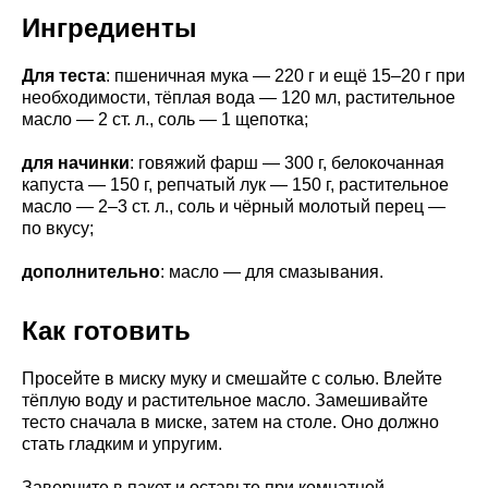
Ингредиенты
Для теста
: пшеничная мука — 220 г и ещё 15–20 г при
необходимости, тёплая вода — 120 мл, растительное
масло — 2 ст. л., соль — 1 щепотка;
для начинки
: говяжий фарш — 300 г, белокочанная
капуста — 150 г, репчатый лук — 150 г, растительное
масло — 2–3 ст. л., соль и чёрный молотый перец —
по вкусу;
дополнительно
: масло — для смазывания.
Как готовить
Просейте в миску муку и смешайте с солью. Влейте
тёплую воду и растительное масло. Замешивайте
тесто сначала в миске, затем на столе. Оно должно
стать гладким и упругим.
Заверните в пакет и оставьте при комнатной