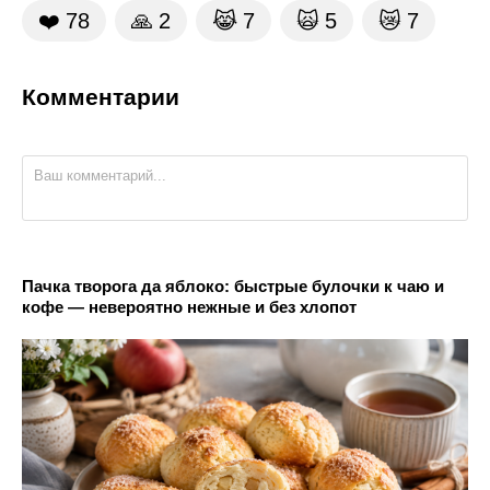
❤️
78
🙏
2
😹
7
🙀
5
😿
7
Комментарии
Пачка творога да яблоко: быстрые булочки к чаю и
кофе — невероятно нежные и без хлопот