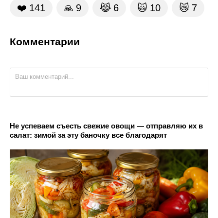
❤️
141
🙏
9
😹
6
🙀
10
😿
7
Комментарии
Не успеваем съесть свежие овощи — отправляю их в
салат: зимой за эту баночку все благодарят