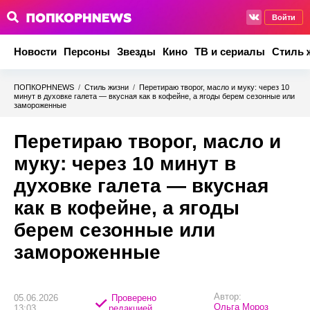
Войти
Новости
Персоны
Звезды
Кино
ТВ и сериалы
Стиль 
ПОПКОРНNEWS
/
Стиль жизни
/
Перетираю творог, масло и муку: через 10
минут в духовке галета — вкусная как в кофейне, а ягоды берем сезонные или
замороженные
Перетираю творог, масло и
муку: через 10 минут в
духовке галета — вкусная
как в кофейне, а ягоды
берем сезонные или
замороженные
Автор:
05.06.2026
Проверено
Ольга Мороз
13:03
редакцией