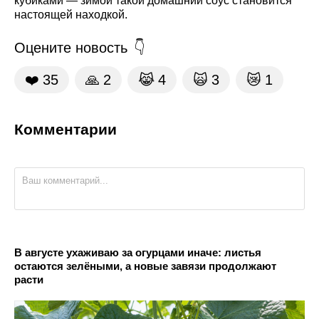
кубиками — зимой такой домашний соус становится
настоящей находкой.
Оцените новость
❤️
35
🙏
2
😹
4
🙀
3
😿
1
Комментарии
В августе ухаживаю за огурцами иначе: листья
остаются зелёными, а новые завязи продолжают
расти