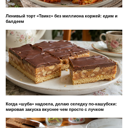
Ленивый торт «Твикс» без миллиона коржей: едим и
балдеем
Когда «шуба» надоела, делаю селедку по-кашубски:
мировая закуска вкуснее чем просто с лучком