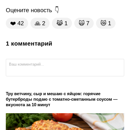
Оцените новость
❤️
42
🙏
2
😹
1
🙀
7
😿
1
1 комментарий
Тру ветчину, сыр и мешаю с яйцом: горячие
бутерброды подаю с томатно-сметанным соусом —
вкуснота за 10 минут