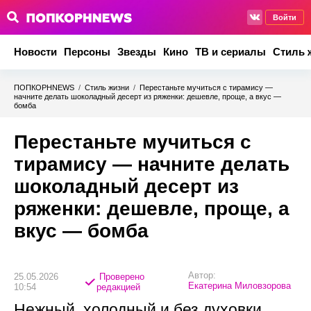
Войти
Новости
Персоны
Звезды
Кино
ТВ и сериалы
Стиль 
ПОПКОРНNEWS
/
Стиль жизни
/
Перестаньте мучиться с тирамису —
начните делать шоколадный десерт из ряженки: дешевле, проще, а вкус —
бомба
Перестаньте мучиться с
тирамису — начните делать
шоколадный десерт из
ряженки: дешевле, проще, а
вкус — бомба
Автор:
25.05.2026
Проверено
Екатерина Миловзорова
10:54
редакцией
Нежный, холодный и без духовки.