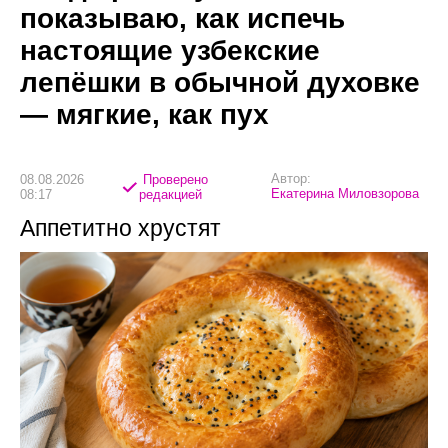
показываю, как испечь
настоящие узбекские
лепёшки в обычной духовке
— мягкие, как пух
Автор:
08.08.2026
Проверено
Екатерина Миловзорова
08:17
редакцией
Аппетитно хрустят