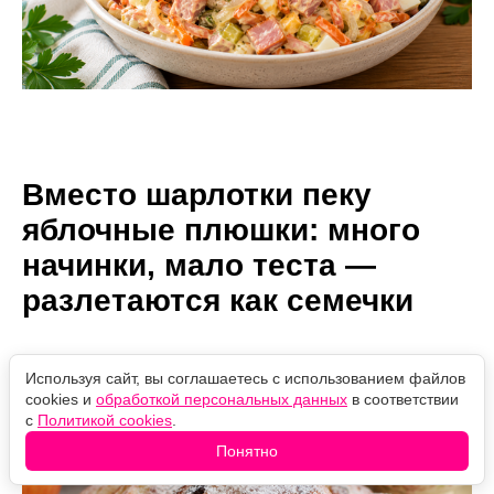
Вместо шарлотки пеку
яблочные плюшки: много
начинки, мало теста —
разлетаются как семечки
Автор:
07.08.2026
Проверено
Используя сайт, вы соглашаетесь с использованием файлов
Екатерина Миловзорова
21:57
редакцией
cookies и
обработкой персональных данных
в соответствии
Тот же вкус, но подача интереснее
с
Политикой cookies
.
Понятно