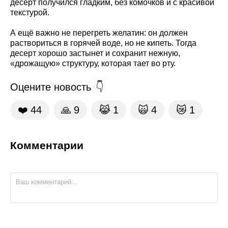
десерт получился гладким, без комочков и с красивой
текстурой.
А ещё важно не перегреть желатин: он должен
раствориться в горячей воде, но не кипеть. Тогда
десерт хорошо застынет и сохранит нежную,
«дрожащую» структуру, которая тает во рту.
Оцените новость
❤️
44
🙏
9
😹
1
🙀
4
😿
1
Комментарии