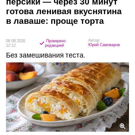
персики — через 30 минут
готова ленивая вкуснятина
в лаваше: проще торта
Автор:
08.08.2026
Проверено
Юрий Самоваров
12:12
редакцией
Без замешивания теста.