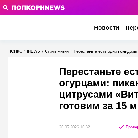
Новости
Пер
ПОПКОРНNEWS
/
Стиль жизни
/
Перестаньте есть одни помидоры 
Перестаньте ес
огурцами: пика
цитрусами «Ви
готовим за 15 
26.05.2026 16:32
Провер