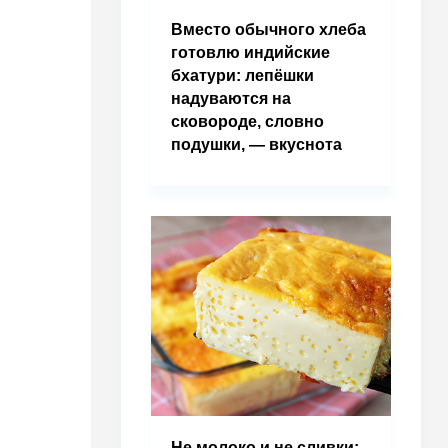
Вместо обычного хлеба
готовлю индийские
бхатури: лепёшки
надуваются на
сковороде, словно
подушки, — вкуснота
Не молоко и не сливки: