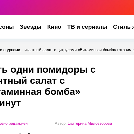
соны
Звезды
Кино
ТВ и сериалы
Стиль 
с огурцами: пикантный салат с цитрусами «Витаминная бомба» готовим 
ть одни помидоры с
нтный салат с
таминная бомба»
минут
ено редакцией
Автор:
Екатерина Миловзорова