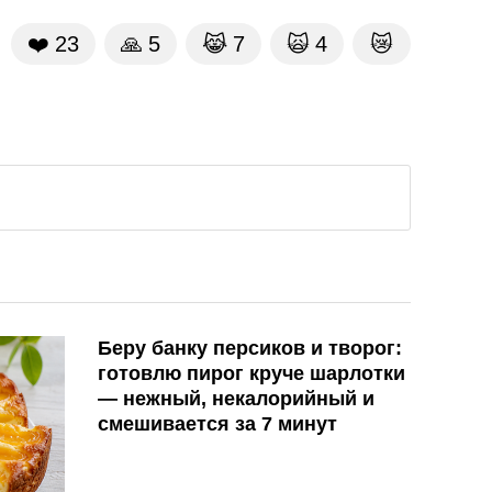
❤️
23
🙏
5
😹
7
🙀
4
😿
Беру банку персиков и творог:
готовлю пирог круче шарлотки
— нежный, некалорийный и
смешивается за 7 минут